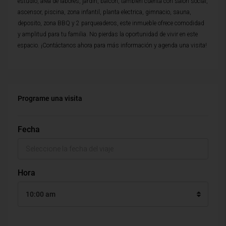
estudio, area de labores, jardin, balcon, tambien cuenta con salon social,
ascensor, piscina, zona infantil, planta electrica, gimnacio, sauna,
deposito, zona BBQ y 2 parqueaderos, este inmueble ofrece comodidad
y amplitud para tu familia. No pierdas la oportunidad de vivir en este
espacio. ¡Contáctanos ahora para más información y agenda una visita!
Programe una visita
Fecha
Hora
10:00 am