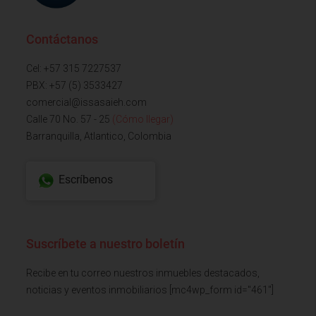
Contáctanos
Cel: +57 315 7227537
PBX: +57 (5) 3533427
comercial@issasaieh.com
Calle 70 No. 57 - 25
(Cómo llegar)
Barranquilla, Atlantico, Colombia
Escríbenos
Suscríbete a nuestro boletín
Recibe en tu correo nuestros inmuebles destacados,
noticias y eventos inmobiliarios [mc4wp_form id="461"]