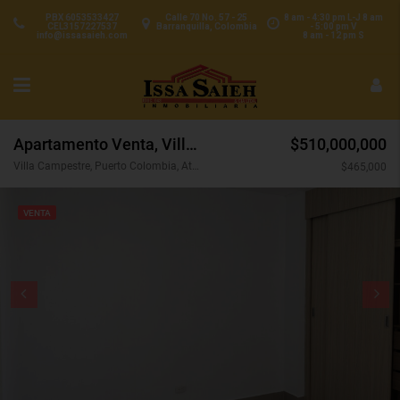
PBX 6053533427
Calle 70 No. 57 - 25
8 am - 4:30 pm L-J 8 am
CEL3157227537
Barranquilla, Colombia
- 5:00 pm V
info@issasaieh.com
8 am - 12 pm S
Apartamento Venta, Villa Campestre, Puerto Colombia (31262)
$510,000,000
Villa Campestre, Puerto Colombia, Atlántico, Colombia
$465,000
VENTA