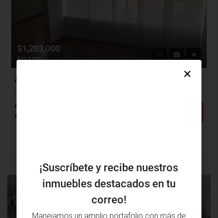
$1,283,000
$217,000
Apartamento Arriendo, Ciudad Mallorquin, Puerto Colombia (31598)
Ciudad Mallorquin, Puerto Colombia, Atlántico, Colombia
Alcobas: 2
Baños: 2
m²: 57
Detalles
Apartamento
¡Suscríbete y recibe nuestros
inmuebles destacados en tu
PROPIEDAD
PRÓXIMA
correo!
ANTERIOR
PROPIEDAD
Manejamos un amplio portafolio con más de