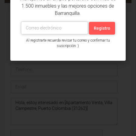
1.500 inmuebles y las mejores opciones de
Barranquilla.
Issa Saieh Inmobiliaria
Ver listados
Al registrarte recuerda revisar tu correo y confirmar tu
suscripción :)