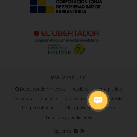
Issa Saieh & Cia ©
Buscador de inmuebles
Avalúos
Herramientas
Nosotros
Contacto
Consulte su estado de cuenta
Blog inmobiliario
Política privacidad de datos
Términos y condiciones
Síguenos