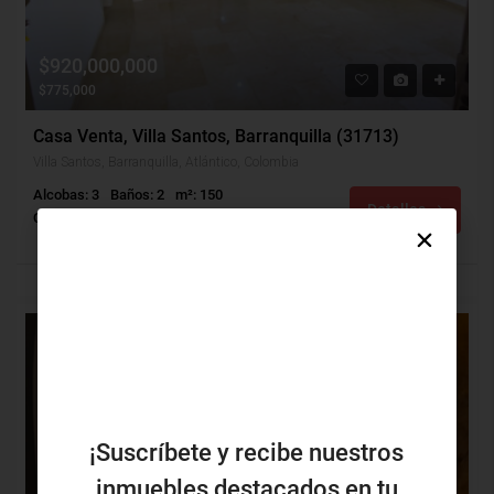
$920,000,000
$775,000
Casa Venta, Villa Santos, Barranquilla (31713)
Villa Santos, Barranquilla, Atlántico, Colombia
Alcobas: 3
Baños: 2
m²: 150
Detalles
Casa
ARRIENDO
¡Suscríbete y recibe nuestros
inmuebles destacados en tu