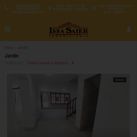
PBX 6053533427
Calle 70 No. 57 - 25
8 am - 4:30 pm L-J 8 am
CEL3157227537
Barranquilla, Colombia
- 5:00 pm V
info@issasaieh.com
8 am - 12 pm S
Inicio
Jardín
Jardín
Fecha (nueva a antigua)
Ordenar por:
VENTA