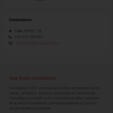
Contáctanos
Calle 70 # 57 - 25
+57 315 7227537
comercial@issasaieh.com
Issa Saieh Inmobiliaria
Fundada en 1957, con más de 60 años de experiencia en
ventas, arriendos, avalúos y asesorías en Barranquilla,
Colombia, Issa Saieh se ha convertido en líder y referente
en el sector Inmobiliario, siempre brindando un servicio
excepcional a sus clientes