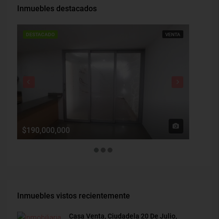
Inmuebles destacados
DESTACADO
VENTA
DESTAC
$190,000,000
$1,900
Inmuebles vistos recientemente
Casa Venta, Ciudadela 20 De Julio,