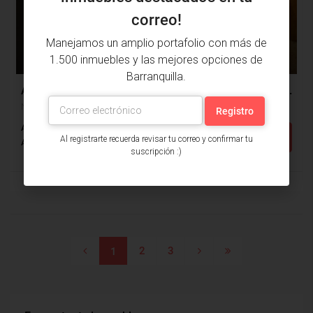
correo!
Manejamos un amplio portafolio con más de
$2,000,000
1.500 inmuebles y las mejores opciones de
Barranquilla.
Apartamento Arriendo, Nuevo Horizonte, Barranquilla (31709)
Nuevo Horizonte, Barranquilla, Atlántico, Colombia
Alcobas: 3
Baños: 2
m²: 160
Detalles
Al registrarte recuerda revisar tu correo y confirmar tu
Apartamento
suscripción :)
2
3
1