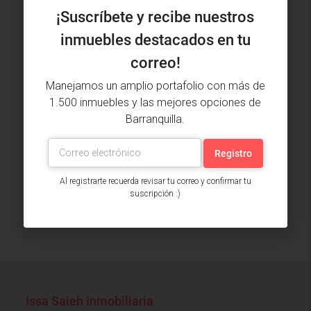
¡Suscríbete y recibe nuestros
inmuebles destacados en tu
correo!
Manejamos un amplio portafolio con más de
1.500 inmuebles y las mejores opciones de
Adjunta tu hoja de vida
Barranquilla.
Declaro que he leído y acepto las
Políticas de Privacidad
y Tratamiento de Datos
Al registrarte recuerda revisar tu correo y confirmar tu
suscripción :)
Enviar
Issa Saieh Inmobiliaria