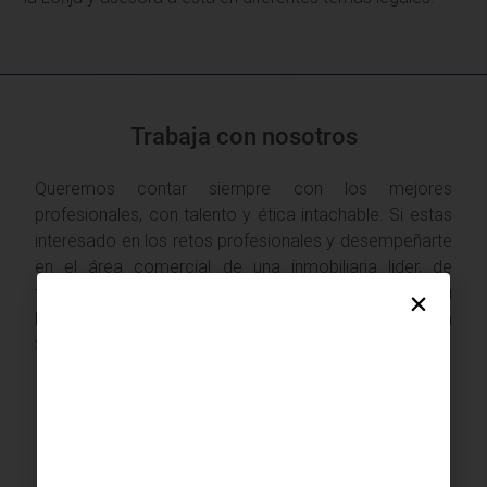
Trabaja con nosotros
Queremos contar siempre con los mejores
profesionales, con talento y ética intachable. Si estas
interesado en los retos profesionales y desempeñarte
en el área comercial de una inmobiliaria lider, de
tradición y crecimiento, déjanos un mensaje con tu
hoja de vida y cuéntanos por qué quieres unirte a Issa
Saieh.