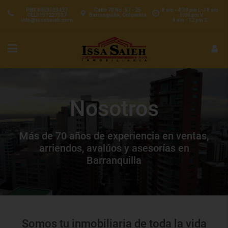
PBX 6053533427
Calle 70 No. 57 - 25
8 am - 4:30 pm L-J 8 am
CEL3157227537
Barranquilla, Colombia
- 5:00 pm V
info@issasaieh.com
8 am - 12 pm S
Nosotros
Más de 70 años de experiencia en ventas,
arriendos, avalúos y asesorías en
Barranquilla
Somos tu inmobiliaria de toda la vida