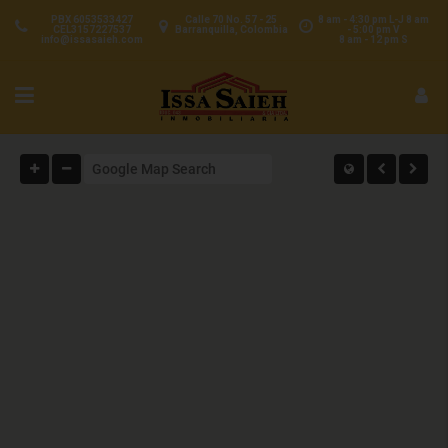
PBX 6053533427
Calle 70 No. 57 - 25
8 am - 4:30 pm L-J 8 am
CEL3157227537
Barranquilla, Colombia
- 5:00 pm V
info@issasaieh.com
8 am - 12 pm S