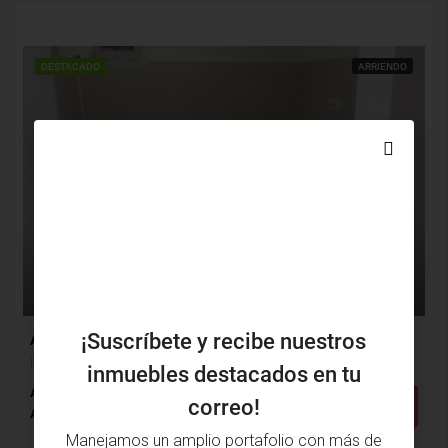
DESTACADO
ARRIENDO
$1,800,000
¡Suscríbete y recibe nuestros
Apartamento Arriendo, Paraíso, Barranquilla (30029)
Paraíso, Barranquilla, Atlántico, Colombia
inmuebles destacados en tu
Alcobas: 3
Baños: 2
m²: 57
correo!
Detalles
Apartamento
Manejamos un amplio portafolio con más de