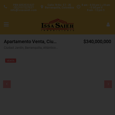
PBX 6053533427
Calle 70 No. 57 - 25
8 am - 4:30 pm L-J 8 am
CEL3157227537
Barranquilla, Colombia
- 5:00 pm V
info@issasaieh.com
8 am - 12 pm S
Apartamento Venta, Ciudad Jardín, Barranquilla (31592)
$340,000,000
Ciudad Jardín, Barranquilla, Atlántico, Colombia
VENTA