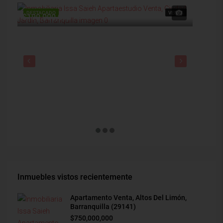
DESTACADO
VENTA
DESTAC
$190,000,000
$1,900
Inmuebles vistos recientemente
Apartamento Venta, Altos Del Limón,
Barranquilla (29141)
$750,000,000