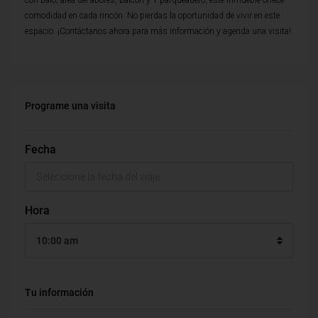
con balo, area del abores, balcon y 1 parqueadero, este inmueble ofrece
comodidad en cada rincón. No pierdas la oportunidad de vivir en este
espacio. ¡Contáctanos ahora para más información y agenda una visita!
Programe una visita
Fecha
Hora
10:00 am
Tu información