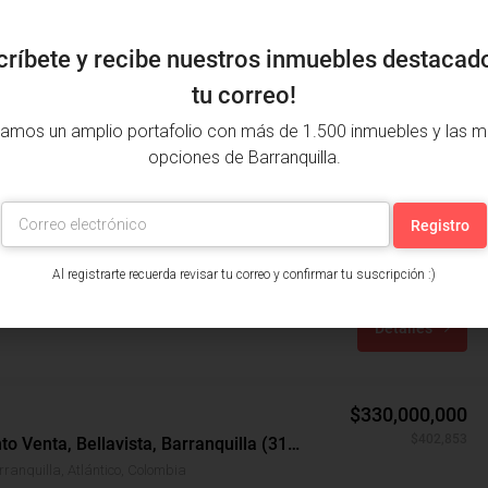
críbete y recibe nuestros inmuebles destacad
tu correo!
amos un amplio portafolio con más de 1.500 inmuebles y las m
opciones de Barranquilla.
$580,000,000
Apartamento Venta, Río Alto, Barranquilla (31615)
anquilla, Atlántico, Colombia
Al registrarte recuerda revisar tu correo y confirmar tu suscripción :)
años: 2
m²: 81
Detalles
$330,000,000
$402,853
Apartamento Venta, Bellavista, Barranquilla (31247)
rranquilla, Atlántico, Colombia