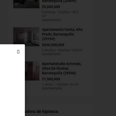
Barranquilla (30699)
$5,000,000
2 alcobas • 2 baños • 95.3
m²
Apartamento
Apartamento Venta, Alto
Prado, Barranquilla
(29194)
$650,000,000
3 alcobas • 4 baños • 258 m²
Apartamento
Apartaestudio Arriendo,
Altos De Riomar,
Barranquilla (29546)
$1,000,000
1 cama • 1 bañera • 60 m²
Apartaestudio
Calculadora de hipoteca