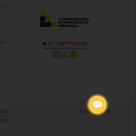
61"]
a
mos
tacto
Síguenos
 datos