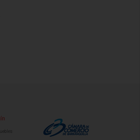
ín
muebles