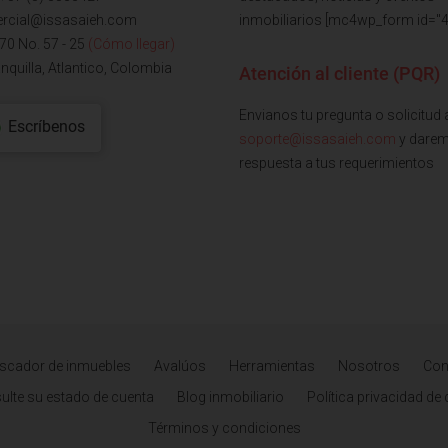
rcial@issasaieh.com
inmobiliarios [mc4wp_form id="4
 70 No. 57 - 25
(Cómo llegar)
nquilla, Atlantico, Colombia
Atención al cliente (PQR)
Envianos tu pregunta o solicitud 
Escríbenos
soporte@issasaieh.com
y dare
respuesta a tus requerimientos
scador de inmuebles
Avalúos
Herramientas
Nosotros
Con
ulte su estado de cuenta
Blog inmobiliario
Política privacidad de
Términos y condiciones