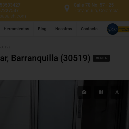
53533427
Calle 70 No. 57 - 25
57227537
Barranquilla, Colombia
ssasaieh.com
Herramientas
Blog
Nosotros
Contacto
(30519)
r, Barranquilla (30519)
VENTA