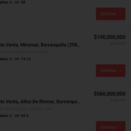
años: 2
m²: 58
Detalles
$190,000,000
$240,000
Apartamento Venta, Miramar, Barranquilla (29834v)
anquilla, Atlántico, Colombia
años: 2
m²: 74.13
Detalles
$560,000,000
$434,000
Apartamento Venta, Altos De Riomar, Barranquilla (30792)
Altos De Riomar, Barranquilla, Atlántico, Colombia
años: 2
m²: 69.5
Detalles