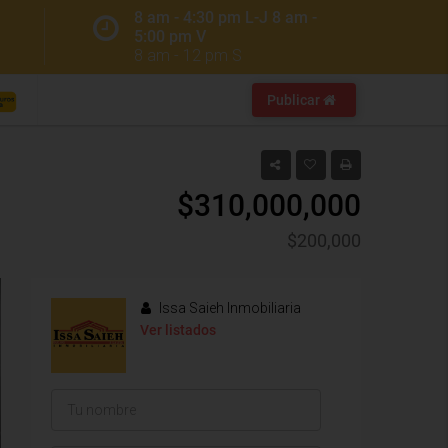
8 am - 4:30 pm L-J 8 am -
5:00 pm V
8 am - 12 pm S
Publicar
$310,000,000
$200,000
Issa Saieh Inmobiliaria
Ver listados