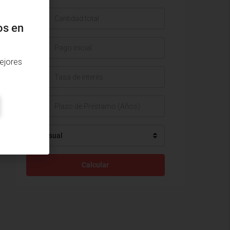
$
os en
$
ejores
%
Mensual
Calcular