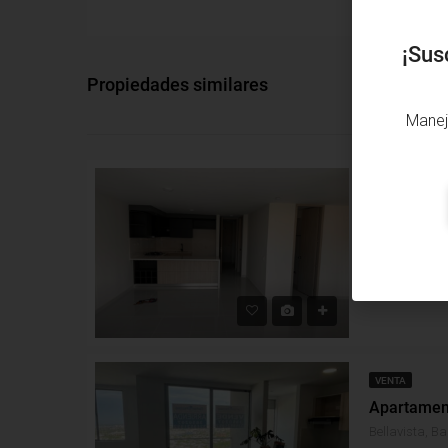
¡Sus
Propiedades similares
Manej
VENTA
Río Alto, Barr
Alcobas: 2
B
Apartamento
VENTA
Bellavista, Ba