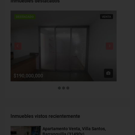
Inmuebles destacados
DESTACADO
VENTA
DESTAC
$190,000,000
$1,900
Inmuebles vistos recientemente
Apartamento Venta, Villa Santos,
Barranquilla (31490v)