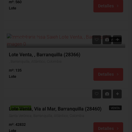
m²: 560
Detalles
Lote
$60,000,000
VENTA
Lote Venta, , Barranquilla (28366)
, Barranquilla, Atlántico, Colombia
m²: 135
Detalles
Lote
$860,000,000
Lote Venta, Vía al Mar, Barranquilla (28460)
DESTACADO
VENTA
Santa Verónica, Barranquilla, Atlántico, Colombia
m²: 42832
Detalles
Lote