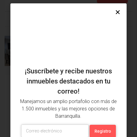
PRÓXIMA
PROPIEDAD
PROPIEDAD
ANTERIOR
¡Suscríbete y recibe nuestros
inmuebles destacados en tu
Issa Saieh Inmobiliaria
correo!
Ver listados
Manejamos un amplio portafolio con más de
1.500 inmuebles y las mejores opciones de
Barranquilla.