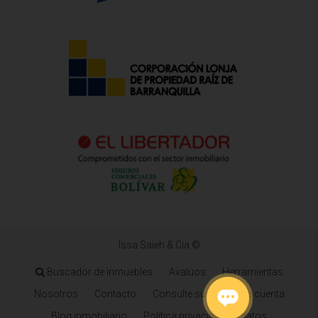
Issa Saieh & Cia ©
Buscador de inmuebles
Avalúos
Herramientas
Nosotros
Contacto
Consulte su estado de cuenta
Blog inmobiliario
Política privacidad de datos