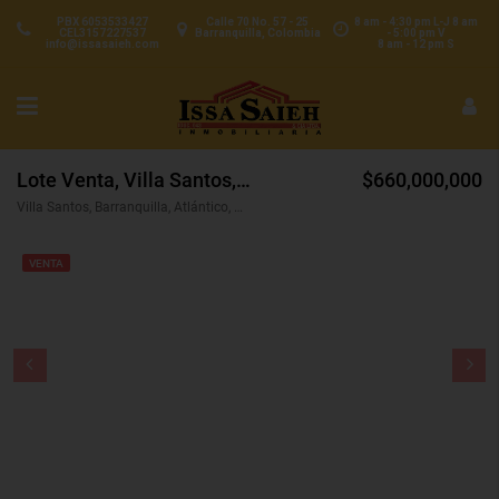
PBX 6053533427
Calle 70 No. 57 - 25
8 am - 4:30 pm L-J 8 am
CEL3157227537
Barranquilla, Colombia
- 5:00 pm V
info@issasaieh.com
8 am - 12 pm S
Lote Venta, Villa Santos, Barranquilla (28437)
$660,000,000
Villa Santos, Barranquilla, Atlántico, Colombia
VENTA