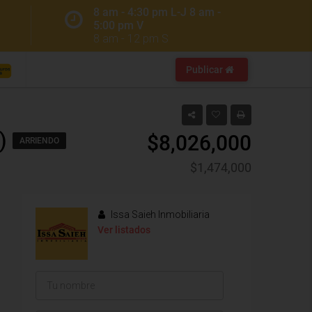
8 am - 4:30 pm L-J 8 am -
5:00 pm V
8 am - 12 pm S
Publicar
)
$8,026,000
ARRIENDO
$1,474,000
Issa Saieh Inmobiliaria
Ver listados