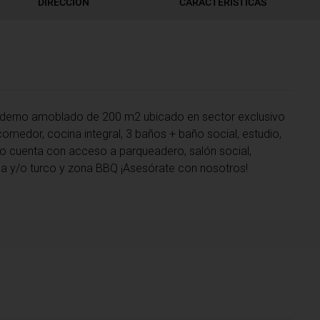
DIRECCIÓN
CARACTERÍSTICAS
oderno amoblado de 200 m2 ubicado en sector exclusivo
comedor, cocina integral, 3 baños + baño social, estudio,
icio cuenta con acceso a parqueadero, salón social,
auna y/o turco y zona BBQ ¡Asesórate con nosotros!