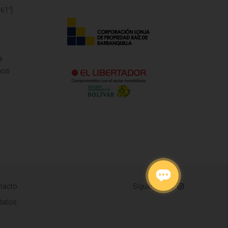
61"]
a
mos
tacto
Síguenos
 datos