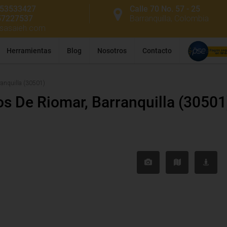
53533427
Calle 70 No. 57 - 25
57227537
Barranquilla, Colombia
ssasaieh.com
Herramientas
Blog
Nosotros
Contacto
ranquilla (30501)
s De Riomar, Barranquilla (30501