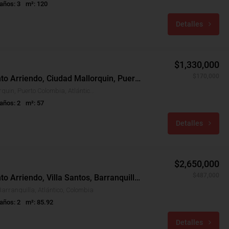
años: 3
m²: 120
Detalles
$1,330,000
$170,000
Apartamento Arriendo, Ciudad Mallorquin, Puerto Colombia (31256)
Ciudad Mallorquin, Puerto Colombia, Atlántico, Colombia
años: 2
m²: 57
Detalles
$2,650,000
$487,000
Apartamento Arriendo, Villa Santos, Barranquilla (30860)
Barranquilla, Atlántico, Colombia
años: 2
m²: 85.92
Detalles