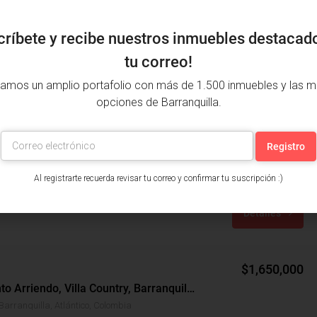
críbete y recibe nuestros inmuebles destacad
tu correo!
amos un amplio portafolio con más de 1.500 inmuebles y las m
opciones de Barranquilla.
$220,000,000
$140,000
Apartamento Venta, Alameda Del Rio, Barranquilla (31479)
Alameda Del Rio, Barranquilla, Atlántico, Colombia
Al registrarte recuerda revisar tu correo y confirmar tu suscripción :)
años: 2
m²: 57
Detalles
$1,650,000
Apartamento Arriendo, Villa Country, Barranquilla (27827)
 Barranquilla, Atlántico, Colombia