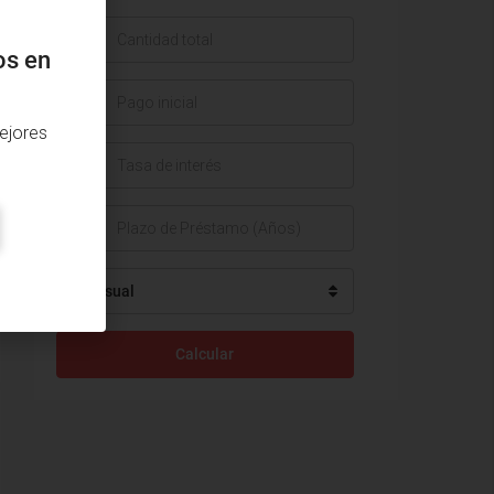
$
os en
$
ejores
%
Mensual
Calcular