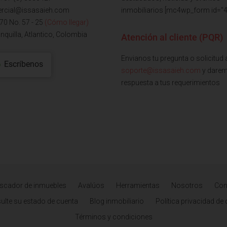
rcial@issasaieh.com
inmobiliarios [mc4wp_form id="4
 70 No. 57 - 25
(Cómo llegar)
nquilla, Atlantico, Colombia
Atención al cliente (PQR)
Envianos tu pregunta o solicitud 
Escríbenos
soporte@issasaieh.com
y dare
respuesta a tus requerimientos
scador de inmuebles
Avalúos
Herramientas
Nosotros
Con
ulte su estado de cuenta
Blog inmobiliario
Política privacidad de
Términos y condiciones