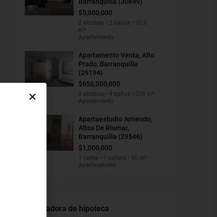
Barranquilla (30699)
$5,000,000
2 alcobas • 2 baños • 95.3
m²
Apartamento
Apartamento Venta, Alto
Prado, Barranquilla
(29194)
$650,000,000
3 alcobas • 4 baños • 258 m²
Apartamento
Apartaestudio Arriendo,
Altos De Riomar,
Barranquilla (29546)
$1,000,000
1 cama • 1 bañera • 60 m²
Apartaestudio
Calculadora de hipoteca