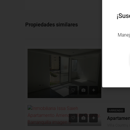
¡Sus
Propiedades similares
Manej
VENTA
Alcobas: 2
B
Apartamento
ARRIENDO
Villa Country,