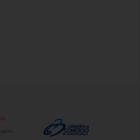
ín
muebles