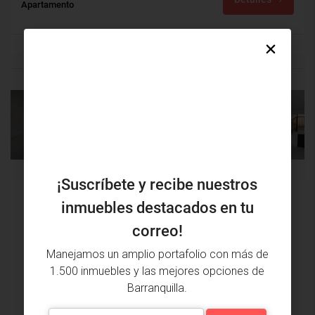
Apartamento
PROPIEDAD
PRÓXIMA
ANTERIOR
PROPIEDAD
¡Suscríbete y recibe nuestros
Issa Saieh Inmobiliaria
inmuebles destacados en tu
Ver listados
correo!
Manejamos un amplio portafolio con más de
1.500 inmuebles y las mejores opciones de
Barranquilla.