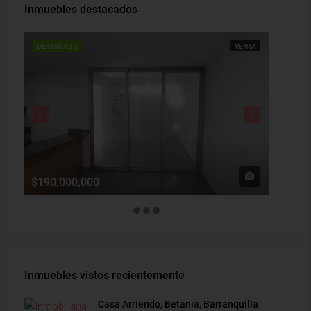
Inmuebles destacados
DESTACADO
VENTA
DESTAC
$190,000,000
$1,900
Inmuebles vistos recientemente
Casa Arriendo, Betania, Barranquilla