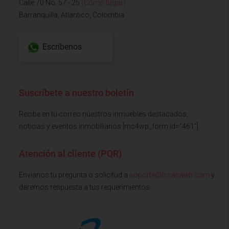
Calle 70 No. 57 - 25
(Cómo llegar)
Barranquilla, Atlantico, Colombia
Escríbenos
Suscríbete a nuestro boletín
Recibe en tu correo nuestros inmuebles destacados,
noticias y eventos inmobiliarios [mc4wp_form id="461"]
Atención al cliente (PQR)
Envianos tu pregunta o solicitud a
soporte@issasaieh.com
y
daremos respuesta a tus requerimientos