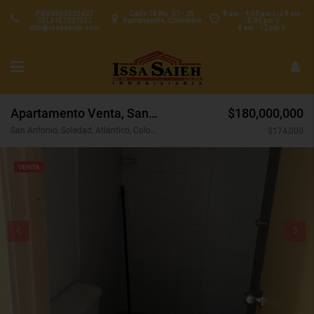
PBX 6053533427
Calle 70 No. 57 - 25
8 am - 4:30 pm L-J 8 am
CEL3157227537
Barranquilla, Colombia
- 5:00 pm V
info@issasaieh.com
8 am - 12 pm S
Apartamento Venta, San Antonio, Soledad (32283)
$180,000,000
San Antonio, Soledad, Atlántico, Colombia
$174,000
VENTA