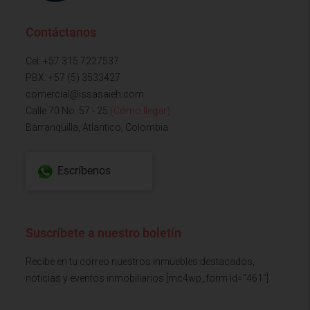
Contáctanos
Cel: +57 315 7227537
PBX: +57 (5) 3533427
comercial@issasaieh.com
Calle 70 No. 57 - 25
(Cómo llegar)
Barranquilla, Atlantico, Colombia
Escríbenos
Suscríbete a nuestro boletín
Recibe en tu correo nuestros inmuebles destacados,
noticias y eventos inmobiliarios [mc4wp_form id="461"]