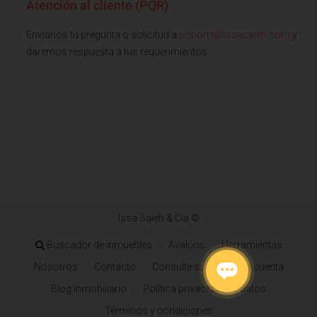
Atención al cliente (PQR)
Envianos tu pregunta o solicitud a
soporte@issasaieh.com
y
daremos respuesta a tus requerimientos
Issa Saieh & Cia ©
Buscador de inmuebles
Avalúos
Herramientas
Nosotros
Contacto
Consulte su estado de cuenta
Blog inmobiliario
Política privacidad de datos
Términos y condiciones