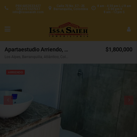
PBX 6053533427
Calle 70 No. 57 - 25
8 am - 4:30 pm L-J 8 am
CEL3157227537
Barranquilla, Colombia
- 5:00 pm V
info@issasaieh.com
8 am - 12 pm S
Apartaestudio Arriendo, Los Alpes, Barranquilla (31754)
$1,800,000
Los Alpes, Barranquilla, Atlántico, Colombia
ARRIENDO