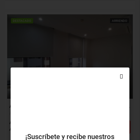
DESTACADO
ARRIENDO
$1,900,000
$270,000
Apartaestudio Arriendo, Altos Del Prado (norte), Barranquilla (30460)
Altos Del Prado (norte), Barranquilla, Atlántico, Colombia
Alcobas: 1
Baños: 1
m²: 40
Detalles
Apartaestudio
¡Suscríbete y recibe nuestros