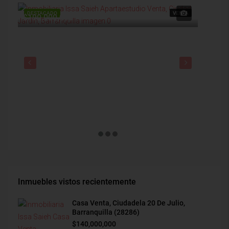
DESTACADO
VENTA
DESTAC
$190,000,000
$1,900
Inmuebles vistos recientemente
Casa Venta, Ciudadela 20 De Julio,
Barranquilla (28286)
$140,000,000