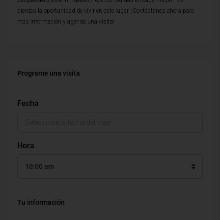
parqueadero, este inmueble ofrece comodidad en cada rincón. No
pierdas la oportunidad de vivir en este lugar. ¡Contáctanos ahora para
más información y agenda una visita!
Programe una visita
Fecha
Hora
10:00 am
Tu información