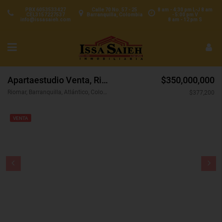
PBX 6053533427
Calle 70 No. 57 - 25
8 am - 4:30 pm L-J 8 am
CEL3157227537
Barranquilla, Colombia
- 5:00 pm V
info@issasaieh.com
8 am - 12 pm S
Apartaestudio Venta, Riomar, Barranquilla (28448)
$350,000,000
Riomar, Barranquilla, Atlántico, Colombia
$377,200
VENTA