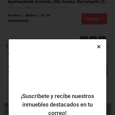
Apartaestudio Arriendo, Villa Santos, Barranquilla (31499)
Villa Santos, Barranquilla, Atlántico, Colombia
Alcobas: 1
Baños: 1
m²: 54
Detalles
Apartaestudio
$175,000,000
$131,000
VENTA
Apartaestudio Venta, Villa Santos, Barranquilla (28482v)
Villa Santos, Barranquilla, Atlántico, Colombia
Alcobas: 1
Baños: 1
m²: 40
Detalles
Apartaestudio
¡Suscríbete y recibe nuestros
inmuebles destacados en tu
correo!
PROPIEDAD
PRÓXIMA