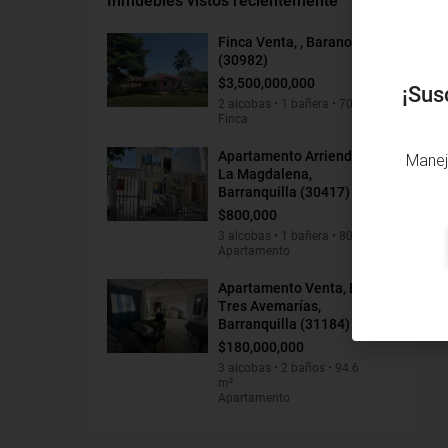
Inmuebles vistos recientemente
Finca Venta, , Baranoa
(30982)
$3,500,000,000
¡Sus
2 alcobas • 1 bañera • 70 m²
Finca
Apartamento Arriendo,
Manej
La Magdalena,
Barranquilla (30417)
$800,000
3 alcobas • 1 bañera • 80 m²
Apartamento
Apartamento Venta, Las
Tres Avemarías,
Barranquilla (31184)
$180,000,000
3 alcobas • 2 baños • 94.6
m²
Apartamento