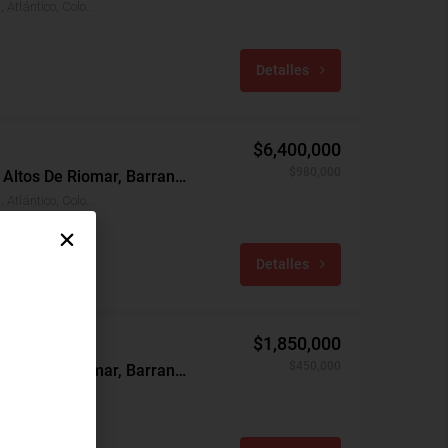
Altos De Riomar, Barranquilla, Atlántico, Colombia
Detalles
$6,400,000
$980,000
A
Apartamento Arriendo, Altos De Riomar, Barranquilla (31646)
Altos De Riomar, Barranquilla, Atlántico, Colombia
2.77
Detalles
$1,850,000
$450,000
Apartamento Arriendo, Altos De Riomar, Barranquilla (31626)
Altos De Riomar, Barranquilla, Atlántico, Colombia
0