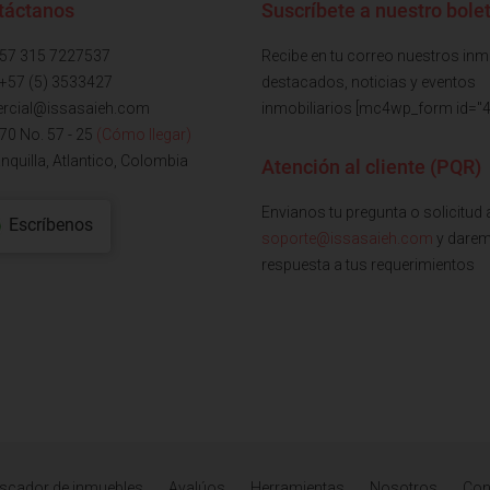
táctanos
Suscríbete a nuestro bolet
+57 315 7227537
Recibe en tu correo nuestros in
 +57 (5) 3533427
destacados, noticias y eventos
rcial@issasaieh.com
inmobiliarios [mc4wp_form id="4
 70 No. 57 - 25
(Cómo llegar)
nquilla, Atlantico, Colombia
Atención al cliente (PQR)
Envianos tu pregunta o solicitud 
Escríbenos
soporte@issasaieh.com
y dare
respuesta a tus requerimientos
scador de inmuebles
Avalúos
Herramientas
Nosotros
Con