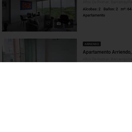
Alcobas: 2
Baños: 2
m²: 64
Apartamento
ARRIENDO
O
ARRIENDO
DESTACADO
VENT
Alcobas: 3
Baños: 3
m²: 15
Apartamento
000
$560,000,000
ARRIENDO
Alcobas: 3
Baños: 2
m²: 12
Apartamento