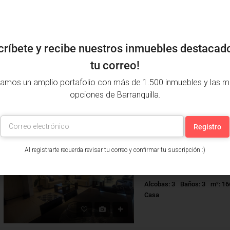
críbete y recibe nuestros inmuebles destacad
ARRIENDO
tu correo!
amos un amplio portafolio con más de 1.500 inmuebles y las m
Alcobas: 3
Baños: 2
m²: 12
opciones de Barranquilla.
Apartamento
VENTA
Al registrarte recuerda revisar tu correo y confirmar tu suscripción :)
Alcobas: 3
Baños: 3
m²: 16
Casa