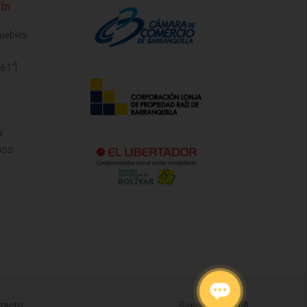
ín
muebles
61"]
a
mos
tacto
Síguenos