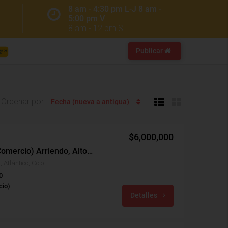
8 am - 4:30 pm L-J 8 am -
5:00 pm V
8 am - 12 pm S
Publicar
Ordenar por:
Fecha (nueva a antigua)
$6,000,000
Comercial (casa Para Comercio) Arriendo, Altos De Riomar, Barranquilla (32253)
Altos De Riomar, Barranquilla, Atlántico, Colombia
0
cio)
Detalles