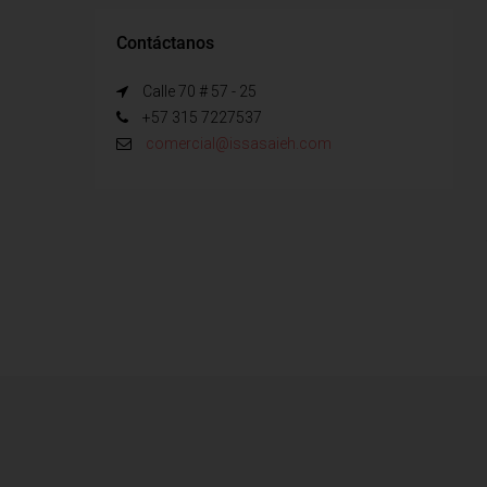
Contáctanos
Calle 70 # 57 - 25
+57 315 7227537
comercial@issasaieh.com