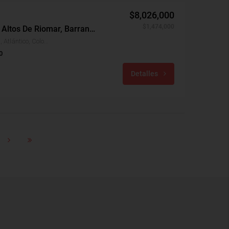
$8,026,000
$1,474,000
Apartamento Arriendo, Altos De Riomar, Barranquilla (30501)
Altos De Riomar, Barranquilla, Atlántico, Colombia
0
Detalles