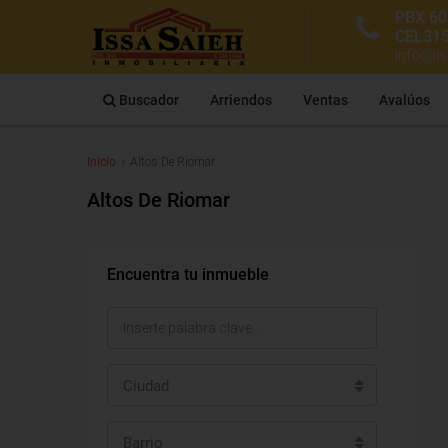
PBX 60
CEL31
info@i
Buscador
Arriendos
Ventas
Avalúos
Inicio
Altos De Riomar
Altos De Riomar
Encuentra tu inmueble
Ciudad
Barrio