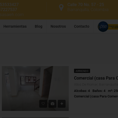
53533427
Calle 70 No. 57 - 25
57227537
Barranquilla, Colombia
ssasaieh.com
Herramientas
Blog
Nosotros
Contacto
ARRIENDO
Alcobas: 4
Baños: 4
m²: 25
Comercial (casa Para Comer