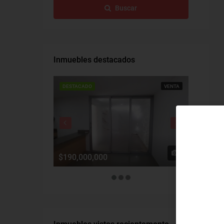
Buscar
Inmuebles destacados
DESTACADO
VENTA
DESTACAD
$190,000,000
$1,900,