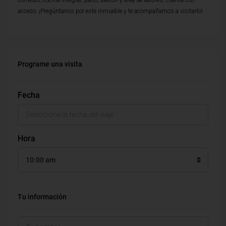
comedor, cocina integral, patio, balcón y área de labores, cuenta con
acceso. ¡Pregúntanos por este inmueble y te acompañamos a visitarlo!
Programe una visita
Fecha
Hora
10:00 am
Tu información