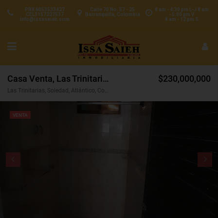
PBX 6053533427
Calle 70 No. 57 - 25
8 am - 4:30 pm L-J 8 am
CEL3157227537
Barranquilla, Colombia
- 5:00 pm V
info@issasaieh.com
8 am - 12 pm S
Casa Venta, Las Trinitarias, Soledad (32181)
$230,000,000
Las Trinitarias, Soledad, Atlántico, Colombia
VENTA