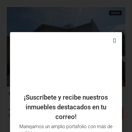
VENTA
$500,000,000
$217,000
Casa Venta, Bajo Ostion, Tubará (31205)
¡Suscríbete y recibe nuestros
Bajo Ostion, Tubará, Atlántico, Colombia
inmuebles destacados en tu
Alcobas: 3
Baños: 2
m²: 240
Detalles
Casa
correo!
Manejamos un amplio portafolio con más de