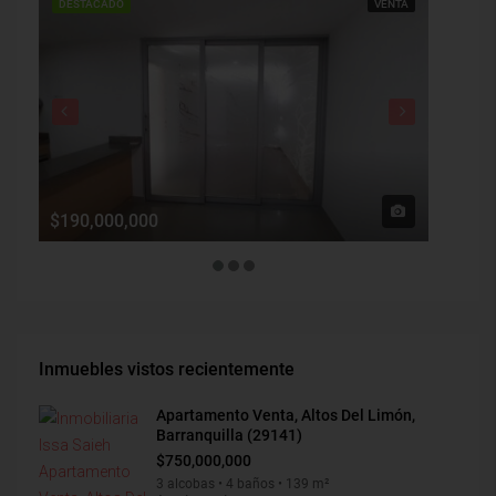
DESTACADO
VENTA
DESTAC
$190,000,000
$1,900
Inmuebles vistos recientemente
Apartamento Venta, Altos Del Limón,
Barranquilla (29141)
$750,000,000
3 alcobas • 4 baños • 139 m²