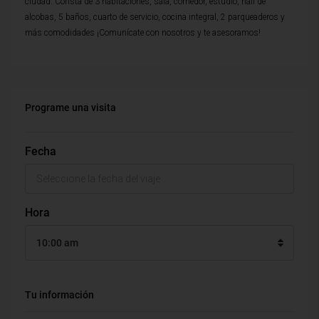
ciudad. Consta de 3 habitaciones, sala, comedor, estudio, hall de
alcobas, 5 baños, cuarto de servicio, cocina integral, 2 parqueaderos y
más comodidades ¡Comunícate con nosotros y te asesoramos!
Programe una visita
Fecha
Hora
10:00 am
Tu información