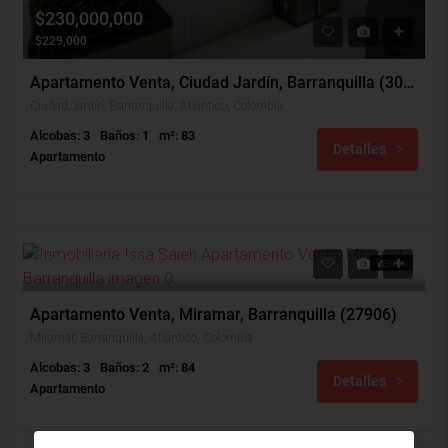
$230,000,000
$229,000
Apartamento Venta, Ciudad Jardín, Barranquilla (30026)
Ciudad Jardín, Barranquilla, Atlántico, Colombia
Alcobas: 3
Baños: 1
m²: 83
Detalles
Apartamento
$215,000,000
VENTA
Apartamento Venta, Miramar, Barranquilla (27906)
Miramar, Barranquilla, Atlántico, Colombia
Alcobas: 3
Baños: 2
m²: 84
Detalles
Apartamento