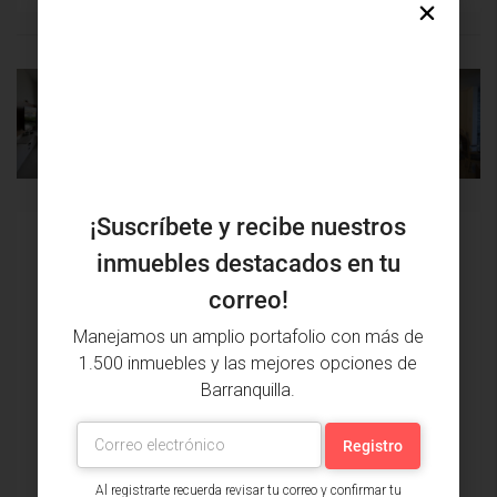
PROPIEDAD
PRÓXIMA
ANTERIOR
PROPIEDAD
¡Suscríbete y recibe nuestros
Issa Saieh Inmobiliaria
inmuebles destacados en tu
Ver listados
correo!
Manejamos un amplio portafolio con más de
1.500 inmuebles y las mejores opciones de
Barranquilla.
Al registrarte recuerda revisar tu correo y confirmar tu