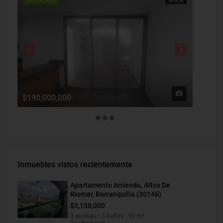
DESTACADO
VENTA
DESTAC
$190,000,000
$1,900
Inmuebles vistos recientemente
Apartamento Arriendo, Altos De
Riomar, Barranquilla (30146)
$3,150,000
3 alcobas • 3 baños • 99 m²