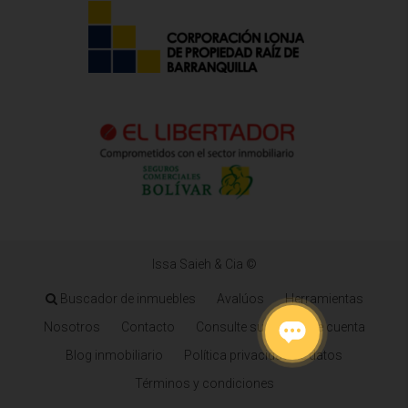
Issa Saieh & Cia ©
Buscador de inmuebles
Avalúos
Herramientas
Nosotros
Contacto
Consulte su estado de cuenta
Blog inmobiliario
Política privacidad de datos
Términos y condiciones