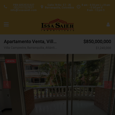
PBX 6053533427
Calle 70 No. 57 - 25
8 am - 4:30 pm L-J 8 am
CEL3157227537
Barranquilla, Colombia
- 5:00 pm V
info@issasaieh.com
8 am - 12 pm S
Apartamento Venta, Villa Campestre, Barranquilla (30260)
$850,000,000
Villa Campestre, Barranquilla, Atlántico, Colombia
$1,240,000
VENTA