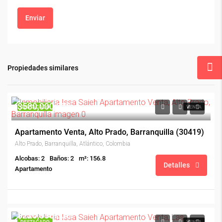
Enviar
Propiedades similares
$580,000,000
DESTACADO
VENTA
Apartamento Venta, Alto Prado, Barranquilla (30419)
Alto Prado, Barranquilla, Atlántico, Colombia
Alcobas: 2
Baños: 2
m²: 156.8
Detalles
Apartamento
$220,000,000
DESTACADO
VENTA