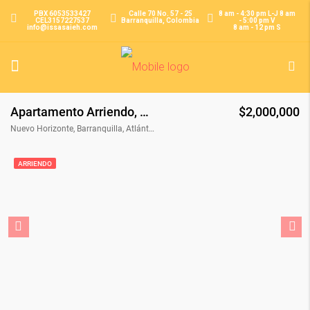
PBX 6053533427
Calle 70 No. 57 - 25
8 am - 4:30 pm L-J 8 am
CEL3157227537
Barranquilla, Colombia
- 5:00 pm V
info@issasaieh.com
8 am - 12 pm S
Apartamento Arriendo, Nuevo Horizonte, Barranquilla (31709)
$2,000,000
Nuevo Horizonte, Barranquilla, Atlántico, Colombia
ARRIENDO