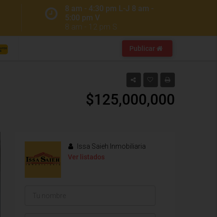
8 am - 4:30 pm L-J 8 am -
5:00 pm V
8 am - 12 pm S
Publicar
$125,000,000
Issa Saieh Inmobiliaria
Ver listados