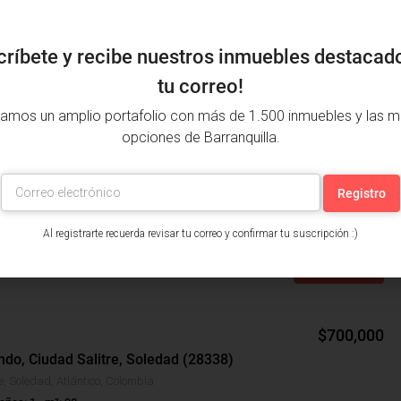
críbete y recibe nuestros inmuebles destacad
tu correo!
amos un amplio portafolio con más de 1.500 inmuebles y las m
opciones de Barranquilla.
$95,000,000
, Soledad 2000, Soledad (30477)
 Soledad, Atlántico, Colombia
años: 1
m²: 83
Al registrarte recuerda revisar tu correo y confirmar tu suscripción :)
Detalles
$700,000
ndo, Ciudad Salitre, Soledad (28338)
e, Soledad, Atlántico, Colombia