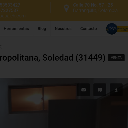
53533427
Calle 70 No. 57 - 25
57227537
Barranquilla, Colombia
ssasaieh.com
Herramientas
Blog
Nosotros
Contacto
9)
ropolitana, Soledad (31449)
VENTA