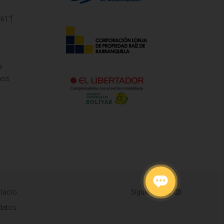
61"]
a
mos
tacto
Síguenos
 datos