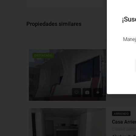
¡Sus
Propiedades similares
Manej
VENTA
DESTACADO
Casa Venta
Soledad 2000,
Alcobas: 2
B
Casa
ARRIENDO
Casa Arrie
Ciudad Salitr