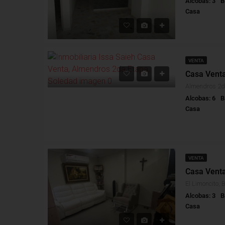
Alcobas: 3
B
Casa
VENTA
Alcobas: 6
B
Casa
VENTA
Casa Venta
El Limoncito, 
Alcobas: 3
B
Casa