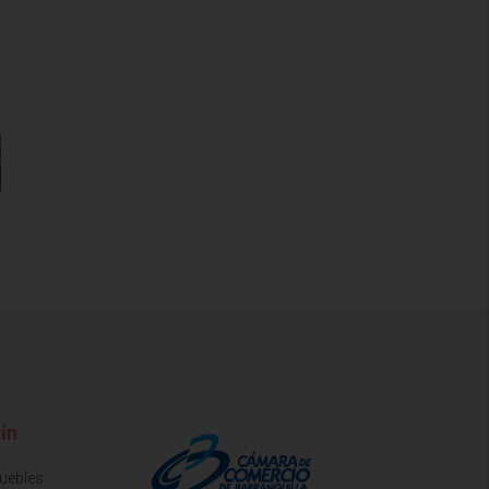
ín
muebles