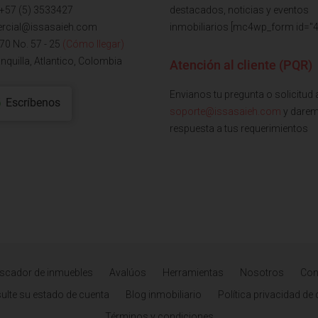
 +57 (5) 3533427
destacados, noticias y eventos
rcial@issasaieh.com
inmobiliarios [mc4wp_form id="4
 70 No. 57 - 25
(Cómo llegar)
nquilla, Atlantico, Colombia
Atención al cliente (PQR)
Envianos tu pregunta o solicitud 
Escríbenos
soporte@issasaieh.com
y dare
respuesta a tus requerimientos
scador de inmuebles
Avalúos
Herramientas
Nosotros
Con
ulte su estado de cuenta
Blog inmobiliario
Política privacidad de
Términos y condiciones