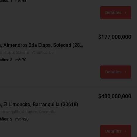
años: 1
m²: 98
Detalles
$177,000,000
Casa Venta, Almendros 2da Etapa, Soledad (28949)
Almendros 2da Etapa, Soledad, Atlántico, Colombia
años: 3
m²: 70
Detalles
$480,000,000
, El Limoncito, Barranquilla (30618)
Barranquilla, Atlántico, Colombia
años: 2
m²: 130
Detalles