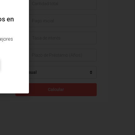
$
os en
$
%
ejores
Mensual
Calcular