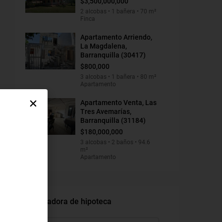
$3,500,000,000
2 alcobas • 1 bañera • 70 m²
Finca
Apartamento Arriendo,
La Magdalena,
Barranquilla (30417)
$800,000
3 alcobas • 1 bañera • 80 m²
Apartamento
Apartamento Venta, Las
Tres Avemarías,
Barranquilla (31184)
$180,000,000
3 alcobas • 2 baños • 94.6
m²
Apartamento
Calculadora de hipoteca