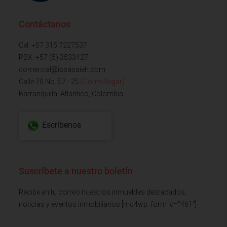
Contáctanos
Cel: +57 315 7227537
PBX: +57 (5) 3533427
comercial@issasaieh.com
Calle 70 No. 57 - 25
(Cómo llegar)
Barranquilla, Atlantico, Colombia
Escríbenos
Suscríbete a nuestro boletín
Recibe en tu correo nuestros inmuebles destacados,
noticias y eventos inmobiliarios [mc4wp_form id="461"]