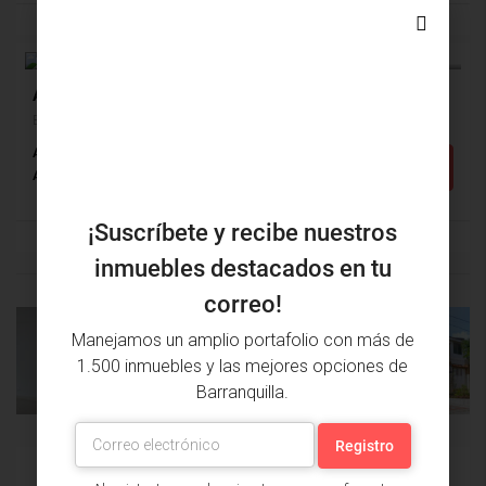
$140,000,000
$215,000
VENTA
Apartamento Venta, Boston, Barranquilla (28916v)
Boston, Barranquilla, Atlántico, Colombia
Alcobas: 2
Baños: 1
m²: 60
Detalles
Apartamento
¡Suscríbete y recibe nuestros
inmuebles destacados en tu
correo!
Manejamos un amplio portafolio con más de
PROPIEDAD
PRÓXIMA
1.500 inmuebles y las mejores opciones de
ANTERIOR
PROPIEDAD
Barranquilla.
Issa Saieh Inmobiliaria