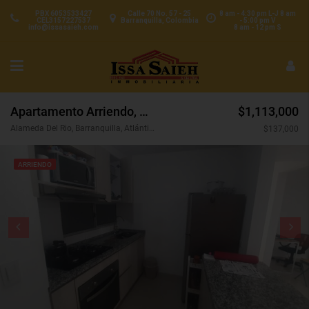
PBX 6053533427
Calle 70 No. 57 - 25
8 am - 4:30 pm L-J 8 am
CEL3157227537
Barranquilla, Colombia
- 5:00 pm V
info@issasaieh.com
8 am - 12 pm S
Apartamento Arriendo, Alameda Del Rio, Barranquilla (29925)
$1,113,000
Alameda Del Rio, Barranquilla, Atlántico, Colombia
$137,000
ARRIENDO