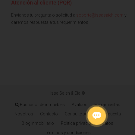
Atención al cliente (PQR)
Envianos tu pregunta o solicitud a
soporte@issasaieh.com
y
daremos respuesta a tus requerimientos
Issa Saieh & Cia ©
Buscador de inmuebles
Avalúos
Herramientas
Nosotros
Contacto
Consulte su estado de cuenta
Blog inmobiliario
Política privacidad de datos
Términos y condiciones