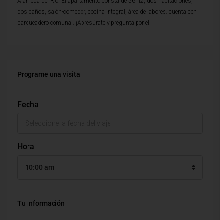
Alameda del Rio. El apartamento consta de 56m2, dos habitaciones,
dos baños, salón-comedor, cocina integral, área de labores. cuenta con
parqueadero comunal. ¡Apresúrate y pregunta por el!
Programe una visita
Fecha
Hora
10:00 am
Tu información