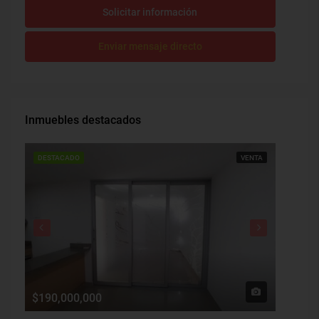
Solicitar información
Enviar mensaje directo
Inmuebles destacados
DESTACADO
VENTA
DESTAC
$190,000,000
$1,900