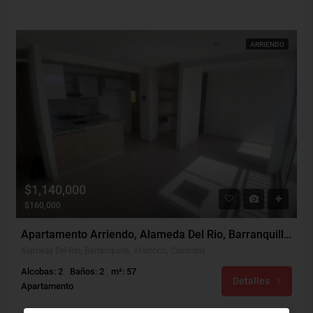
ARRIENDO
$1,140,000
$160,000
Apartamento Arriendo, Alameda Del Rio, Barranquilla (31138)
Alameda Del Rio, Barranquilla, Atlántico, Colombia
Alcobas: 2
Baños: 2
m²: 57
Detalles
Apartamento