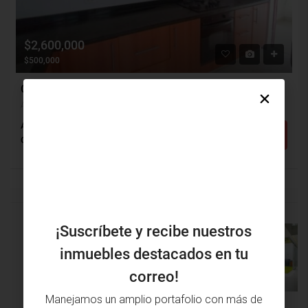
$2,600,000
$500,000
Casa Arriendo, Altos Del Limonar, Barranquilla (29376)
Altos Del Limonar, Barranquilla, Atlántico, Colombia
Alcobas: 3
Baños: 3
m²: 124
Detalles
Casa
¡Suscríbete y recibe nuestros
PROPIEDAD
ANTERIOR
inmuebles destacados en tu
PRÓXIMA
PROPIEDAD
correo!
Manejamos un amplio portafolio con más de