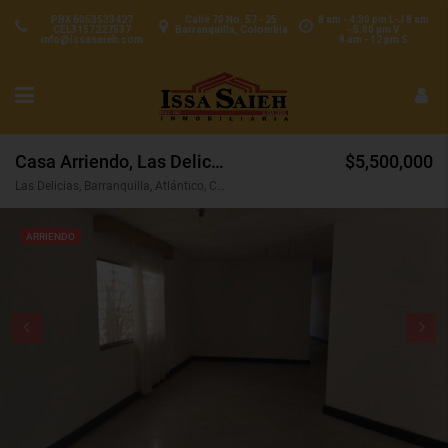
PBX 6053533427
Calle 70 No. 57 - 25
8 am - 4:30 pm L-J 8 am
CEL3157227537
Barranquilla, Colombia
- 5:00 pm V
info@issasaieh.com
8 am - 12 pm S
Casa Arriendo, Las Delicias, Barranquilla (31051)
$5,500,000
Las Delicias, Barranquilla, Atlántico, Colombia
ARRIENDO