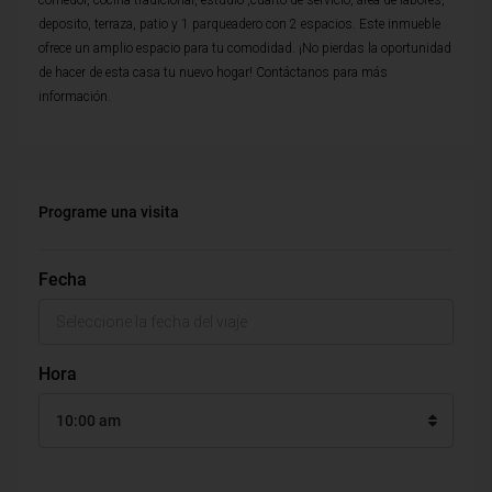
comedor, cocina tradicional, estudio ,cuarto de servicio, área de labores,
deposito, terraza, patio y 1 parqueadero con 2 espacios. Este inmueble
ofrece un amplio espacio para tu comodidad. ¡No pierdas la oportunidad
de hacer de esta casa tu nuevo hogar! Contáctanos para más
información.
Programe una visita
Fecha
Hora
10:00 am