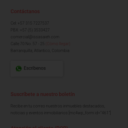
Contáctanos
Cel: +57 315 7227537
PBX: +57 (5) 3533427
comercial@issasaieh.com
Calle 70 No. 57 - 25
(Cómo llegar)
Barranquilla, Atlantico, Colombia
Escríbenos
Suscríbete a nuestro boletín
Recibe en tu correo nuestros inmuebles destacados,
noticias y eventos inmobiliarios [mc4wp_form id="461"]