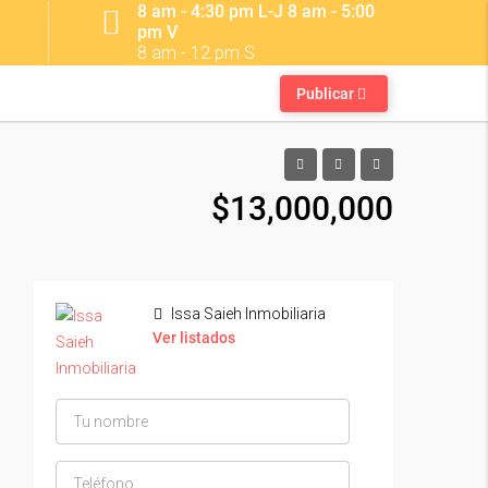
8 am - 4:30 pm L-J 8 am - 5:00
pm V
8 am - 12 pm S
Publicar
$13,000,000
Issa Saieh Inmobiliaria
Ver listados