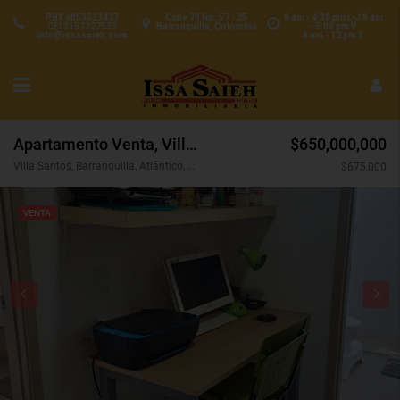
PBX 6053533427
Calle 70 No. 57 - 25
8 am - 4:30 pm L-J 8 am
CEL3157227537
Barranquilla, Colombia
- 5:00 pm V
info@issasaieh.com
8 am - 12 pm S
Apartamento Venta, Villa Santos, Barranquilla (30403)
$650,000,000
Villa Santos, Barranquilla, Atlántico, Colombia
$675,000
VENTA