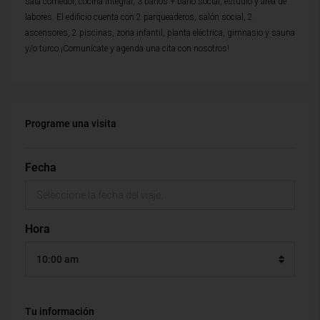
sala comedor, cocina integral, 3 baños + baño social, estudio y área de
labores. El edificio cuenta con 2 parqueaderos, salón social, 2
ascensores, 2 piscinas, zona infantil, planta eléctrica, gimnasio y sauna
y/o turco ¡Comunícate y agenda una cita con nosotros!
Programe una visita
Fecha
Hora
10:00 am
Tu información