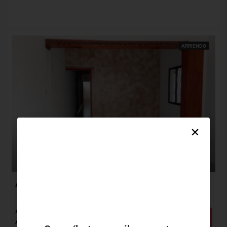
ARRIENDO
$1,850,000
Apartamento Arriendo, Paraíso, Barranquilla (31152)
Paraíso, Barranquilla, Atlántico, Colombia
Alcobas: 3
Baños: 3
m²: 110
Detalles
Apartamento