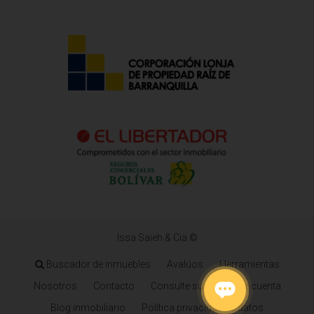
Issa Saieh & Cia ©
Buscador de inmuebles
Avalúos
Herramientas
Nosotros
Contacto
Consulte su estado de cuenta
Blog inmobiliario
Política privacidad de datos