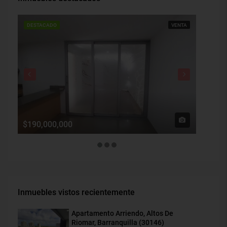
DESTACADO
VENTA
DESTAC
$190,000,000
$1,900
Inmuebles vistos recientemente
Apartamento Arriendo, Altos De
Riomar, Barranquilla (30146)