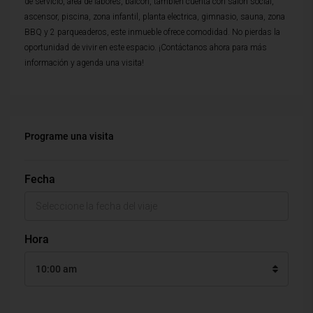
de servicio, area de labores, balcon, tambien cuenta con salon social,
ascensor, piscina, zona infantil, planta electrica, gimnasio, sauna, zona
BBQ y 2 parqueaderos, este inmueble ofrece comodidad. No pierdas la
oportunidad de vivir en este espacio. ¡Contáctanos ahora para más
información y agenda una visita!
Programe una visita
Fecha
Hora
10:00 am