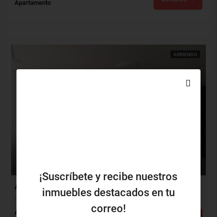
Apartamento
ARRIENDO
$2,110,000
$390,000
¡Suscríbete y recibe nuestros
Apartamento Arriendo, Altos De Riomar, Barranquilla (29819)
inmuebles destacados en tu
Altos De Riomar, Barranquilla, Atlántico, Colombia
correo!
Alcobas: 3
Baños: 2
m²: 97