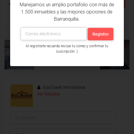
Detalles
Apartamento
Manejamos un amplio portafolio con más de
1.500 inmuebles y las mejores opciones de
Barranquilla.
Al registrarte recuerda revisar tu correo y confirmar tu
suscripción :)
PROPIEDAD
PRÓXIMA
ANTERIOR
PROPIEDAD
Issa Saieh Inmobiliaria
Ver listados