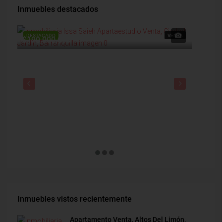
Inmuebles destacados
DESTACADO
VENTA
DESTAC
$190,000,000
$1,900
Inmuebles vistos recientemente
Apartamento Venta, Altos Del Limón,