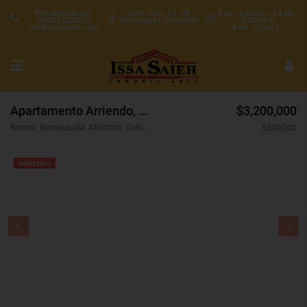
PBX 6053533427
Calle 70 No. 57 - 25
8 am - 4:30 pm L-J 8 am
CEL3157227537
Barranquilla, Colombia
- 5:00 pm V
info@issasaieh.com
8 am - 12 pm S
Apartamento Arriendo, Riomar, Barranquilla (31452)
$3,200,000
Riomar, Barranquilla, Atlántico, Colombia
$500,000
ARRIENDO