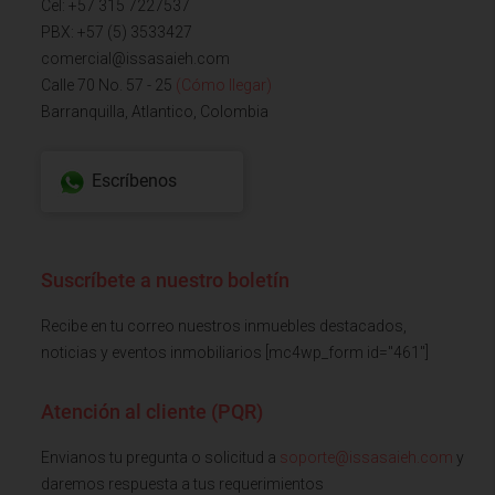
Cel: +57 315 7227537
PBX: +57 (5) 3533427
comercial@issasaieh.com
Calle 70 No. 57 - 25
(Cómo llegar)
Barranquilla, Atlantico, Colombia
Escríbenos
Suscríbete a nuestro boletín
Recibe en tu correo nuestros inmuebles destacados,
noticias y eventos inmobiliarios [mc4wp_form id="461"]
Atención al cliente (PQR)
Envianos tu pregunta o solicitud a
soporte@issasaieh.com
y
daremos respuesta a tus requerimientos