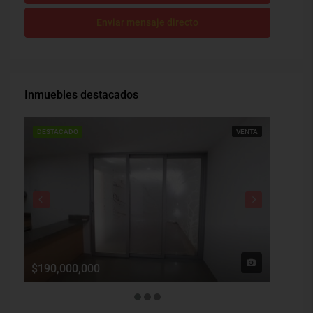
Enviar mensaje directo
Inmuebles destacados
DESTACADO
VENTA
DESTAC
$190,000,000
$1,900