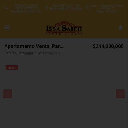
PBX 6053533427
Calle 70 No. 57 - 25
8 am - 4:30 pm L-J 8 am
CEL3157227537
Barranquilla, Colombia
- 5:00 pm V
info@issasaieh.com
8 am - 12 pm S
Apartamento Venta, Paraíso, Barranquilla (28644)
$244,000,000
Paraíso, Barranquilla, Atlántico, Colombia
VENTA