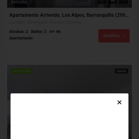
$400,000
Apartamento Arriendo, Los Alpes, Barranquilla (29626)
Los Alpes, Barranquilla, Atlántico, Colombia
Alcobas: 2
Baños: 2
m²: 66
Detalles
Apartamento
DESTACADO
VENTA
$580,000,000