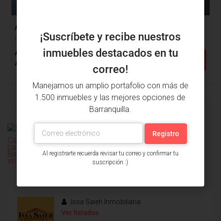
$500,000
Apartamento Venta, Los Alpes, Barranquilla (29826)
¡Suscríbete y recibe nuestros
Los Alpes, Barranquilla, Atlántico, Colombia
inmuebles destacados en tu
Alcobas: 3
Baños: 3
m²: 162
Detalles
Apartamento
correo!
Manejamos un amplio portafolio con más de
1.500 inmuebles y las mejores opciones de
Barranquilla.
PROPIEDAD
PRÓXIMA
ANTERIOR
PROPIEDAD
Al registrarte recuerda revisar tu correo y confirmar tu
suscripción :)
Issa Saieh Inmobiliaria
Ver listados