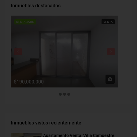
Inmuebles destacados
DESTACADO
VENTA
DESTAC
$190,000,000
$1,900
Inmuebles vistos recientemente
Apartamento Venta, Villa Campestre,