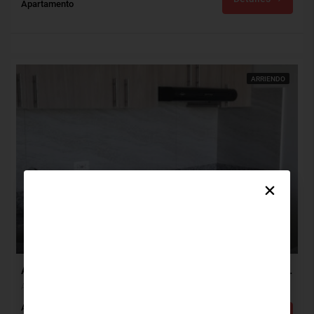
Apartamento
ARRIENDO
$1,300,000
$200,000
Apartamento Arriendo, Alameda Del Rio, Barranquilla (31746)
Alameda Del Rio, Barranquilla, Atlántico, Colombia
Alcobas: 3
Baños: 2
m²: 57