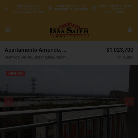
PBX 6053533427
Calle 70 No. 57 - 25
8 am - 4:30 pm L-J 8 am
CEL3157227537
Barranquilla, Colombia
- 5:00 pm V
info@issasaieh.com
8 am - 12 pm S
Apartamento Arriendo, Alameda Del Rio, Barranquilla (31172)
$1,023,700
Alameda Del Rio, Barranquilla, Atlántico, Colombia
$176,300
ARRIENDO