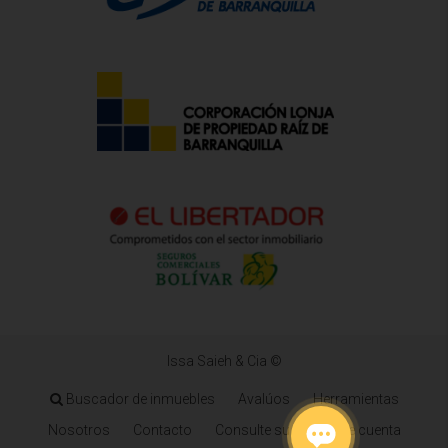
Issa Saieh & Cia ©
Buscador de inmuebles
Avalúos
Herramientas
Nosotros
Contacto
Consulte su estado de cuenta