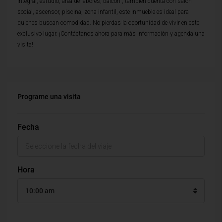
integral, estudio, area de labores, balcon , tambien cuenta con salon
social, ascensor, piscina, zona infantil, este inmueble es ideal para
quienes buscan comodidad. No pierdas la oportunidad de vivir en este
exclusivo lugar. ¡Contáctanos ahora para más información y agenda una
visita!
Programe una visita
Fecha
Hora
10:00 am