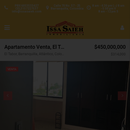
PBX 6053533427
Calle 70 No. 57 - 25
8 am - 4:30 pm L-J 8 am
CEL3157227537
Barranquilla, Colombia
- 5:00 pm V
info@issasaieh.com
8 am - 12 pm S
Apartamento Venta, El Tabor, Barranquilla (31651)
$450,000,000
El Tabor, Barranquilla, Atlántico, Colombia
$314,000
VENTA