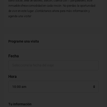
baño social, area de labores, balcon, cuenta con 1 parqueadero, este
inmueble ofrece comodidad en cada rincón. No pierdas la oportunidad
de vivir en este lugar. ¡Contáctanos ahora para más información y
agenda una visita!
Programe una visita
Fecha
Hora
10:00 am
Tu información