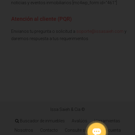
noticias y eventos inmobiliarios [mc4wp_form id="461"]
Atención al cliente (PQR)
Envianos tu pregunta o solicitud a
soporte@issasaieh.com
y
daremos respuesta a tus requerimientos
Issa Saieh & Cia ©
Buscador de inmuebles
Avalúos
Herramientas
Nosotros
Contacto
Consulte su estado de cuenta