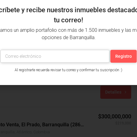
críbete y recibe nuestros inmuebles destacad
tu correo!
amos un amplio portafolio con más de 1.500 inmuebles y las m
opciones de Barranquilla.
$430,000,000
$504,700
Apartamento Venta, Villa Santos, Barranquilla (28926v)
Al registrarte recuerda revisar tu correo y confirmar tu suscripción :)
Barranquilla, Atlántico, Colombia
años: 4
m²: 187
Detalles
$300,000,000
$219,000
Apartamento Venta, El Prado, Barranquilla (28605)
anquilla, Atlántico, Colombia