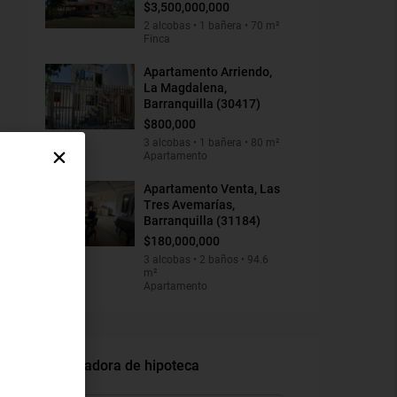
$3,500,000,000
2 alcobas • 1 bañera • 70 m²
Finca
Apartamento Arriendo,
La Magdalena,
Barranquilla (30417)
$800,000
3 alcobas • 1 bañera • 80 m²
Apartamento
Apartamento Venta, Las
Tres Avemarías,
Barranquilla (31184)
$180,000,000
3 alcobas • 2 baños • 94.6
m²
Apartamento
Calculadora de hipoteca