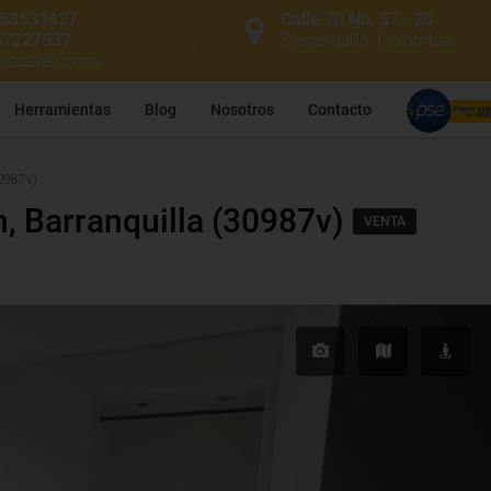
53533427
Calle 70 No. 57 - 25
57227537
Barranquilla, Colombia
ssasaieh.com
Herramientas
Blog
Nosotros
Contacto
30987v)
, Barranquilla (30987v)
VENTA