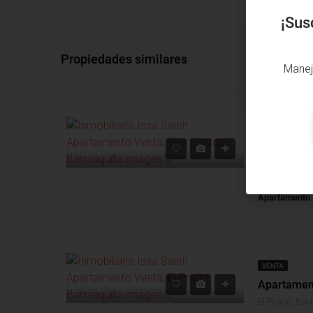
¡Sus
Propiedades similares
Manej
VENTA
Villa Santos, 
Alcobas: 3
B
Apartamento
VENTA
El Prado, Barr