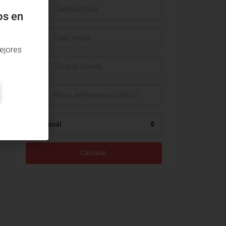
$
os en
$
ejores
%
Mensual
Calcular