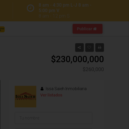
8 am - 4:30 pm L-J 8 am -
5:00 pm V
8 am - 12 pm S
Publicar
$230,000,000
$260,000
Issa Saieh Inmobiliaria
Ver listados