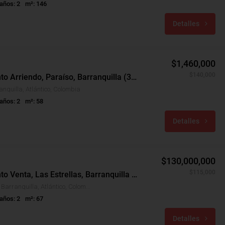
años: 2
m²: 146
Detalles
$1,460,000
$140,000
Apartamento Arriendo, Paraíso, Barranquilla (30824)
anquilla, Atlántico, Colombia
años: 2
m²: 58
Detalles
$130,000,000
$115,000
Apartamento Venta, Las Estrellas, Barranquilla (30041)
Las Estrellas, Barranquilla, Atlántico, Colombia
años: 2
m²: 67
Detalles