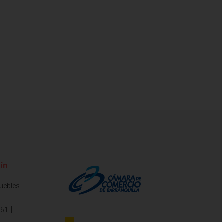
ín
muebles
61"]