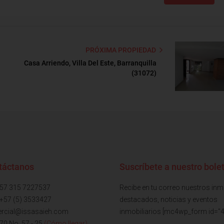
PRÓXIMA PROPIEDAD
Casa Arriendo, Villa Del Este, Barranquilla
(31072)
táctanos
Suscríbete a nuestro bolet
+57 315 7227537
Recibe en tu correo nuestros in
 +57 (5) 3533427
destacados, noticias y eventos
rcial@issasaieh.com
inmobiliarios [mc4wp_form id="4
 70 No. 57 - 25
(Cómo llegar)