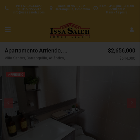
PBX 6053533427
Calle 70 No. 57 - 25
8 am - 4:30 pm L-J 8 am
CEL3157227537
Barranquilla, Colombia
- 5:00 pm V
info@issasaieh.com
8 am - 12 pm S
Apartamento Arriendo, Villa Santos, Barranquilla (31565)
$2,656,000
Villa Santos, Barranquilla, Atlántico, Colombia
$644,000
ARRIENDO