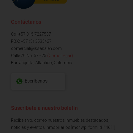
Contáctanos
Cel: +57 315 7227537
PBX: +57 (5) 3533427
comercial@issasaieh.com
Calle 70 No. 57 - 25
(Cómo llegar)
Barranquilla, Atlantico, Colombia
Escríbenos
Suscríbete a nuestro boletín
Recibe en tu correo nuestros inmuebles destacados,
noticias y eventos inmobiliarios [mc4wp_form id="461"]