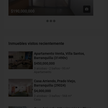
$190,000,000
$1,900
Inmuebles vistos recientemente
Apartamento Venta, Villa Santos,
Barranquilla (31490v)
$450,000,000
3 alcobas • 2 baños • 95 m²
Apartamento
Casa Arriendo, Prado Viejo,
Barranquilla (29024)
$4,000,000
3 alcobas • 3 baños • 568 m²
Casa