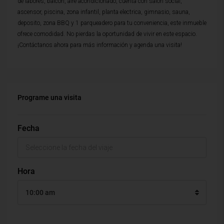
de labores, balcon, aire acondicionado, cuenta con salon social,
ascensor, piscina, zona infantil, planta electrica, gimnasio, sauna,
deposito, zona BBQ y 1 parqueadero para tu conveniencia, este inmueble
ofrece comodidad. No pierdas la oportunidad de vivir en este espacio.
¡Contáctanos ahora para más información y agenda una visita!
Programe una visita
Fecha
Hora
10:00 am