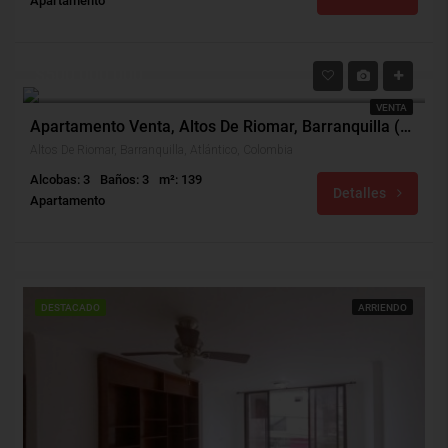
Apartamento
$500,000,000
VENTA
Apartamento Venta, Altos De Riomar, Barranquilla (28214v)
Altos De Riomar, Barranquilla, Atlántico, Colombia
Alcobas: 3
Baños: 3
m²: 139
Detalles
Apartamento
DESTACADO
ARRIENDO