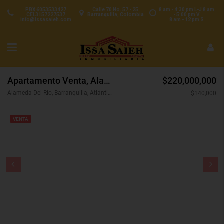
PBX 6053533427
Calle 70 No. 57 - 25
8 am - 4:30 pm L-J 8 am
CEL3157227537
Barranquilla, Colombia
- 5:00 pm V
info@issasaieh.com
8 am - 12 pm S
Apartamento Venta, Alameda Del Rio, Barranquilla (31479)
$220,000,000
Alameda Del Rio, Barranquilla, Atlántico, Colombia
$140,000
VENTA