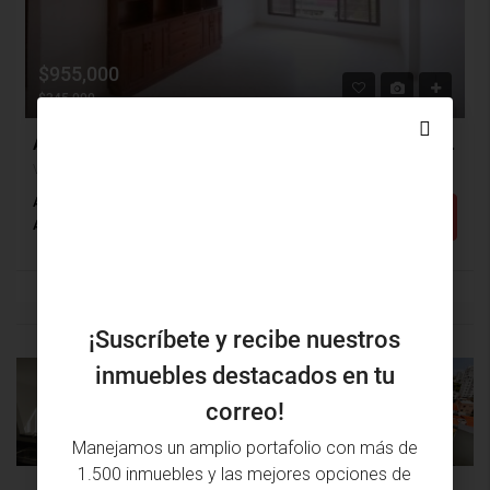
$955,000
$345,000
Apartamento Arriendo, Villa De Andalucia, Barranquilla (29653)
Villa De Andalucia, Barranquilla, Atlántico, Colombia
Alcobas: 2
Baños: 2
m²: 64
Detalles
Apartamento
¡Suscríbete y recibe nuestros
inmuebles destacados en tu
PROPIEDAD
PRÓXIMA
correo!
ANTERIOR
PROPIEDAD
Manejamos un amplio portafolio con más de
1.500 inmuebles y las mejores opciones de