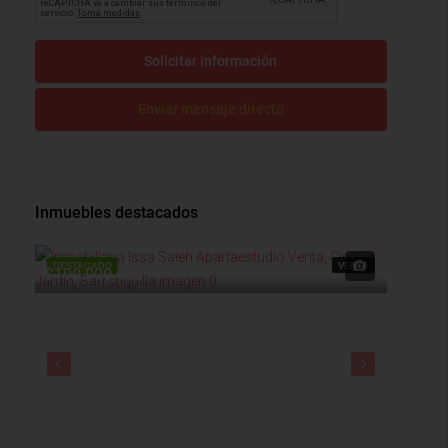
Solicitar información
Enviar mensaje directo
Inmuebles destacados
DESTACADO
VENTA
DESTAC
$190,000,000