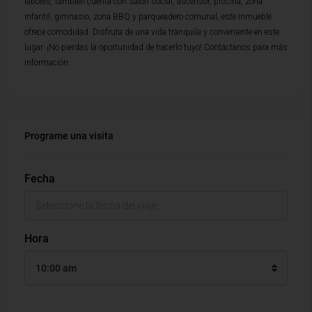
labores, tambien cuenta con salon social, ascensor, piscina, zona
infantil, gimnasio, zona BBQ y parqueadero comunal, este inmueble
ofrece comodidad. Disfruta de una vida tranquila y conveniente en este
lugar. ¡No pierdas la oportunidad de hacerlo tuyo! Contáctanos para más
información.
Programe una visita
Fecha
Hora
10:00 am