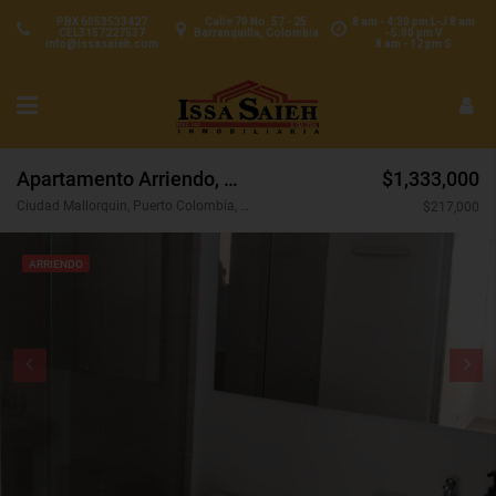
PBX 6053533427
Calle 70 No. 57 - 25
8 am - 4:30 pm L-J 8 am
CEL3157227537
Barranquilla, Colombia
- 5:00 pm V
info@issasaieh.com
8 am - 12 pm S
Apartamento Arriendo, Ciudad Mallorquin, Puerto Colombia (31652)
$1,333,000
Ciudad Mallorquin, Puerto Colombia, Atlántico, Colombia
$217,000
ARRIENDO