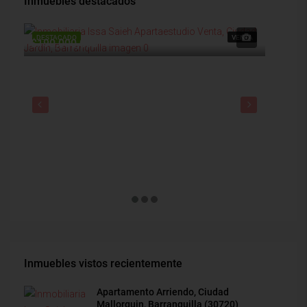
Inmuebles destacados
DESTACADO
VENTA
DESTAC
$190,000,000
$1,900
Inmuebles vistos recientemente
Apartamento Arriendo, Ciudad
Mallorquin, Barranquilla (30720)