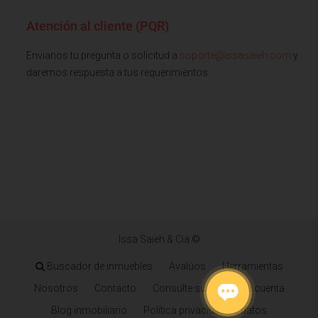
Atención al cliente (PQR)
Envianos tu pregunta o solicitud a
soporte@issasaieh.com
y
daremos respuesta a tus requerimientos
Issa Saieh & Cia ©
Buscador de inmuebles
Avalúos
Herramientas
Nosotros
Contacto
Consulte su estado de cuenta
Blog inmobiliario
Política privacidad de datos