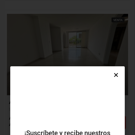
VENTA
$500,000,000
$972,000
Apartamento Venta, El Prado, Barranquilla (32288)
El Prado, Barranquilla, Atlántico, Colombia
Alcobas: 3
Baños: 2
m²: 150
Detalles
Apartamento
¡Suscríbete y recibe nuestros