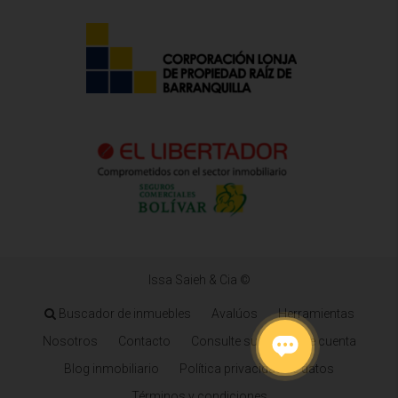
Issa Saieh & Cia ©
Buscador de inmuebles
Avalúos
Herramientas
Nosotros
Contacto
Consulte su estado de cuenta
Blog inmobiliario
Política privacidad de datos
Términos y condiciones