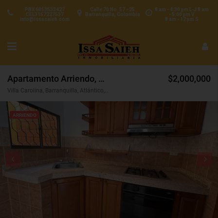
PBX 6053533427
Calle 70 No. 57 - 25
8 am - 4:30 pm L-J 8 am
CEL3157227537
Barranquilla, Colombia
- 5:00 pm V
info@issasaieh.com
8 am - 12 pm S
Apartamento Arriendo, Villa Carolina, Barranquilla (31158)
$2,000,000
Villa Carolina, Barranquilla, Atlántico, Colombia
ARRIENDO