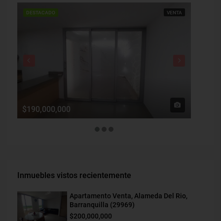
DESTACADO
VENTA
DESTAC
$190,000,000
$1,900
Inmuebles vistos recientemente
Apartamento Venta, Alameda Del Rio,
Barranquilla (29969)
$200,000,000