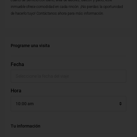
cuarto de servicio con baño, area de labores, balcon y patio, este
inmueble ofrece comodidad en cada rincón. ¡No pierdas la oportunidad
de hacerlo tuyo! Contáctanos ahora para más información.
Programe una visita
Fecha
Hora
10:00 am
Tu información