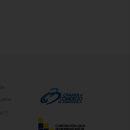
ín
muebles
61"]