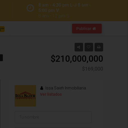
8 am - 4:30 pm L-J 8 am -
5:00 pm V
8 am - 12 pm S
Publicar
$210,000,000
$169,000
Issa Saieh Inmobiliaria
Ver listados