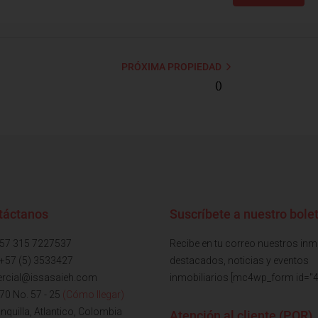
PRÓXIMA PROPIEDAD
()
táctanos
Suscríbete a nuestro bolet
+57 315 7227537
Recibe en tu correo nuestros in
 +57 (5) 3533427
destacados, noticias y eventos
rcial@issasaieh.com
inmobiliarios [mc4wp_form id="4
 70 No. 57 - 25
(Cómo llegar)
nquilla, Atlantico, Colombia
Atención al cliente (PQR)