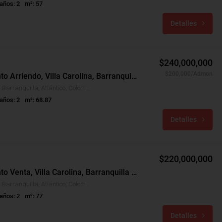
años: 2
m²: 57
Detalles
$240,000,000
$200,000/Admon
Apartamento Arriendo, Villa Carolina, Barranquilla (27901)
Villa Carolina, Barranquilla, Atlántico, Colombia
años: 2
m²: 68.87
Detalles
$220,000,000
Apartamento Venta, Villa Carolina, Barranquilla (29789)
Villa Carolina, Barranquilla, Atlántico, Colombia
años: 2
m²: 77
Detalles