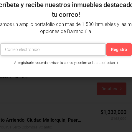
críbete y recibe nuestros inmuebles destacad
tu correo!
amos un amplio portafolio con más de 1.500 inmuebles y las m
opciones de Barranquilla.
$1,600,000
$400,000
Apartamento Arriendo, El Tabor, Barranquilla (31292)
Al registrarte recuerda revisar tu correo y confirmar tu suscripción :)
anquilla, Atlántico, Colombia
años: 2
m²: 103
Detalles
$1,332,000
$168,000
Apartamento Arriendo, Ciudad Mallorquin, Puerto Colombia (31355)
Ciudad Mallorquin, Puerto Colombia, Atlántico, Colombia