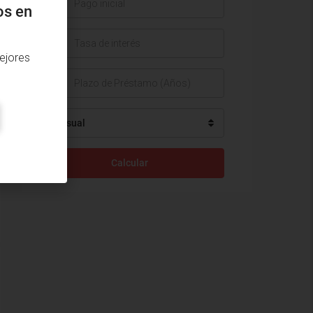
$
os en
%
ejores
Mensual
Calcular