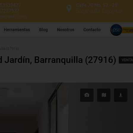
53533427
Calle 70 No. 57 - 25
57227537
Barranquilla, Colombia
ssasaieh.com
Herramientas
Blog
Nosotros
Contacto
illa (27916)
 Jardín, Barranquilla (27916)
VENTA