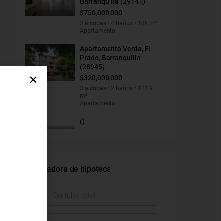
Barranquilla (29141)
$750,000,000
3 alcobas • 4 baños • 139 m²
Apartamento
Apartamento Venta, El
Prado, Barranquilla
(28945)
$320,000,000
3 alcobas • 2 baños • 121.9
m²
Apartamento
()
Calculadora de hipoteca
$