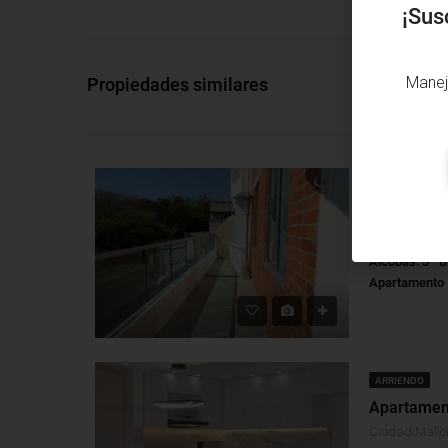
¡Sus
Manej
Propiedades similares
ARRIENDO
El Tabor, Barr
Alcobas: 3
B
Apartamento
ARRIENDO