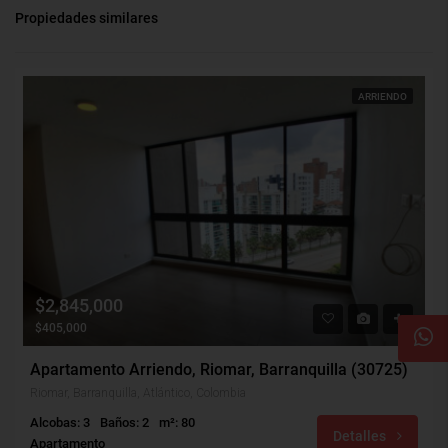
Propiedades similares
ARRIENDO
$2,845,000
$405,000
Apartamento Arriendo, Riomar, Barranquilla (30725)
Riomar, Barranquilla, Atlántico, Colombia
Alcobas: 3
Baños: 2
m²: 80
Detalles
Apartamento