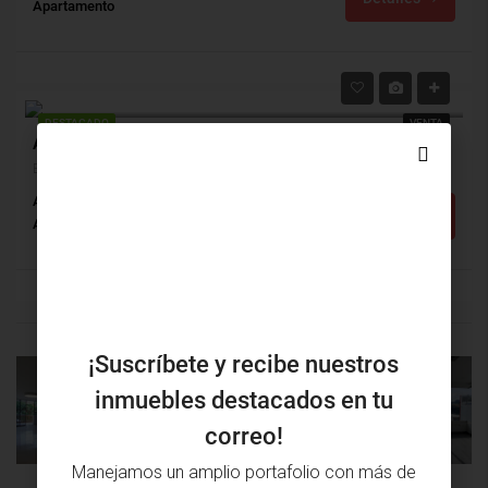
Apartamento
$240,000,000
$220,000
DESTACADO
VENTA
Apartamento Venta, El Prado, Barranquilla (26371)
El Prado, Barranquilla, Atlántico, Colombia
Alcobas: 2
Baños: 2
m²: 85
Detalles
Apartamento
¡Suscríbete y recibe nuestros
inmuebles destacados en tu
PROPIEDAD
PRÓXIMA
ANTERIOR
PROPIEDAD
correo!
Manejamos un amplio portafolio con más de