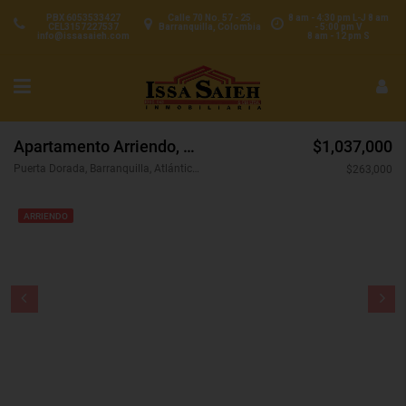
PBX 6053533427
Calle 70 No. 57 - 25
8 am - 4:30 pm L-J 8 am
CEL3157227537
Barranquilla, Colombia
- 5:00 pm V
info@issasaieh.com
8 am - 12 pm S
Apartamento Arriendo, Puerta Dorada, Barranquilla (31434)
$1,037,000
Puerta Dorada, Barranquilla, Atlántico, Colombia
$263,000
ARRIENDO