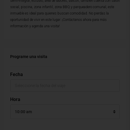
semi-integral, estudio, area de labores, balcon, tambien cuenta con salon
social, piscina, zona infantil, zona BBQ y parqueadero comunal, este
inmueble es ideal para quienes buscan comodidad. No pierdas la
oportunidad de vivir en este lugar. ¡Contáctanos ahora para más
información y agenda una visita!
Programe una visita
Fecha
Hora
10:00 am