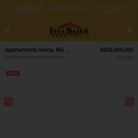
PBX 6053533427
Calle 70 No. 57 - 25
8 am - 4:30 pm L-J 8 am
CEL3157227537
Barranquilla, Colombia
- 5:00 pm V
info@issasaieh.com
8 am - 12 pm S
Apartamento Venta, Río Alto, Barranquilla (31512v)
$630,000,000
Río Alto, Barranquilla, Atlántico, Colombia
$250,000
VENTA