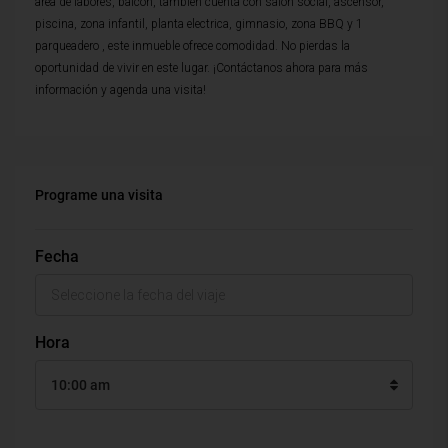
area de labores, balcon, tambien cuenta con salon social, ascensor,
piscina, zona infantil, planta electrica, gimnasio, zona BBQ y 1
parqueadero , este inmueble ofrece comodidad. No pierdas la
oportunidad de vivir en este lugar. ¡Contáctanos ahora para más
información y agenda una visita!
Programe una visita
Fecha
Hora
10:00 am