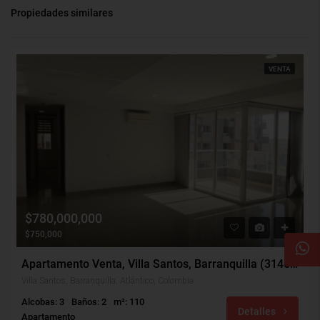
Propiedades similares
VENTA
$780,000,000
$750,000
Apartamento Venta, Villa Santos, Barranquilla (31465v)
Villa Santos, Barranquilla, Atlántico, Colombia
Alcobas: 3
Baños: 2
m²: 110
Detalles
Apartamento