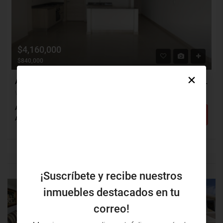
$4,160,000
$840,000
Apartamento Arriendo, Villa Campestre, Puerto Colombia (31272)
Villa Campestre, Puerto Colombia, Atlántico, Colombia
Alcobas: 3
Baños: 3
m²: 148
Detalles
Apartamento
¡Suscríbete y recibe nuestros
inmuebles destacados en tu
PROPIEDAD
PRÓXIMA
correo!
ANTERIOR
PROPIEDAD