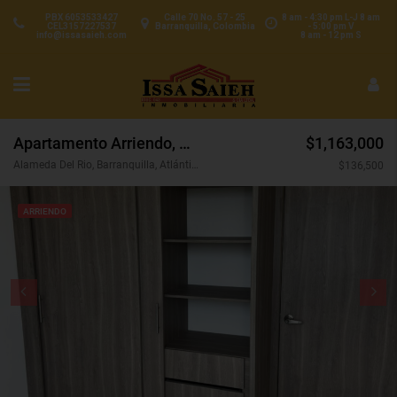
PBX 6053533427
Calle 70 No. 57 - 25
8 am - 4:30 pm L-J 8 am
CEL3157227537
Barranquilla, Colombia
- 5:00 pm V
info@issasaieh.com
8 am - 12 pm S
Apartamento Arriendo, Alameda Del Rio, Barranquilla (31073)
$1,163,000
Alameda Del Rio, Barranquilla, Atlántico, Colombia
$136,500
ARRIENDO