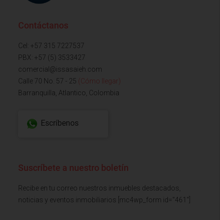
Contáctanos
Cel: +57 315 7227537
PBX: +57 (5) 3533427
comercial@issasaieh.com
Calle 70 No. 57 - 25
(Cómo llegar)
Barranquilla, Atlantico, Colombia
Escríbenos
Suscríbete a nuestro boletín
Recibe en tu correo nuestros inmuebles destacados,
noticias y eventos inmobiliarios [mc4wp_form id="461"]