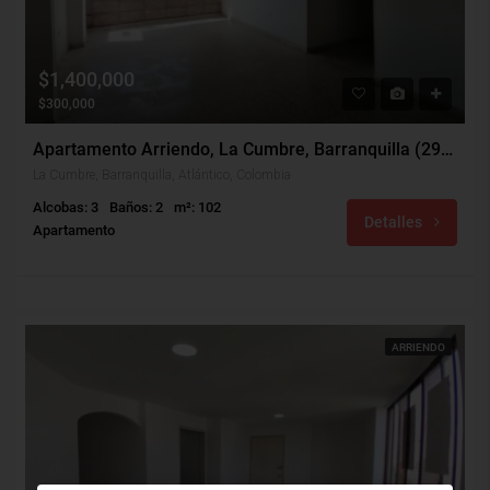
$1,400,000
$300,000
Apartamento Arriendo, La Cumbre, Barranquilla (29749)
La Cumbre, Barranquilla, Atlántico, Colombia
Alcobas: 3
Baños: 2
m²: 102
Detalles
Apartamento
ARRIENDO