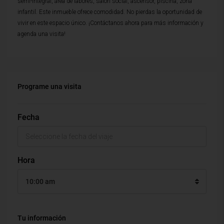
semi-integral, área de labores, salón social, ascensor, piscina, zona
infantil. Este inmueble ofrece comodidad. No pierdas la oportunidad de
vivir en este espacio único. ¡Contáctanos ahora para más información y
agenda una visita!
Programe una visita
Fecha
Hora
10:00 am
Tu información