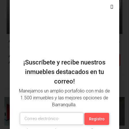
$1,285,000
$215,000
Apartamento Arriendo, Ciudad Mallorquin, Barranquilla (30600)
Ciudad Mallorquin, Barranquilla, Atlántico, Colombia
Alcobas: 2
Baños: 2
m²: 57.17
Detalles
¡Suscríbete y recibe nuestros
Apartamento
inmuebles destacados en tu
correo!
Manejamos un amplio portafolio con más de
1.500 inmuebles y las mejores opciones de
Barranquilla.
PROPIEDAD
PRÓXIMA
ANTERIOR
PROPIEDAD