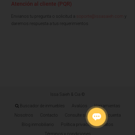
Atención al cliente (PQR)
Envianos tu pregunta o solicitud a
soporte@issasaieh.com
y
daremos respuesta a tus requerimientos
Issa Saieh & Cia ©
Buscador de inmuebles
Avalúos
Herramientas
Nosotros
Contacto
Consulte su estado de cuenta
Blog inmobiliario
Política privacidad de datos
Términos y condiciones