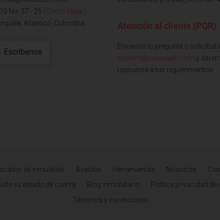
 70 No. 57 - 25
(Cómo llegar)
nquilla, Atlantico, Colombia
Atención al cliente (PQR)
Envianos tu pregunta o solicitud 
Escríbenos
soporte@issasaieh.com
y dare
respuesta a tus requerimientos
scador de inmuebles
Avalúos
Herramientas
Nosotros
Con
ulte su estado de cuenta
Blog inmobiliario
Política privacidad de
Términos y condiciones