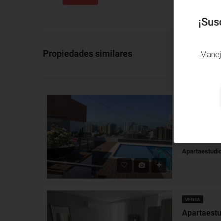
¡Sus
Propiedades similares
Manej
ARRIENDO
Alto Prado, Ba
Alcobas: 1
B
Apartaestudi
VENTA