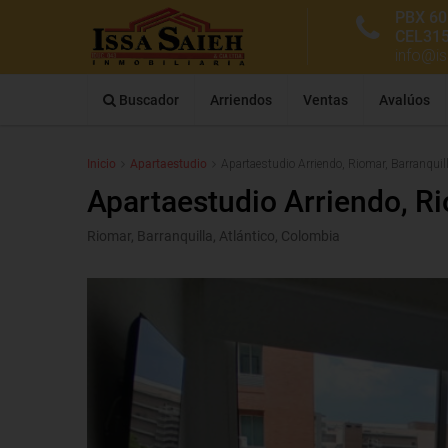
PBX 60
CEL31
info@i
Buscador
Arriendos
Ventas
Avalúos
Inicio
Apartaestudio
Apartaestudio Arriendo, Riomar, Barranquil
Apartaestudio Arriendo, Ri
Riomar, Barranquilla, Atlántico, Colombia