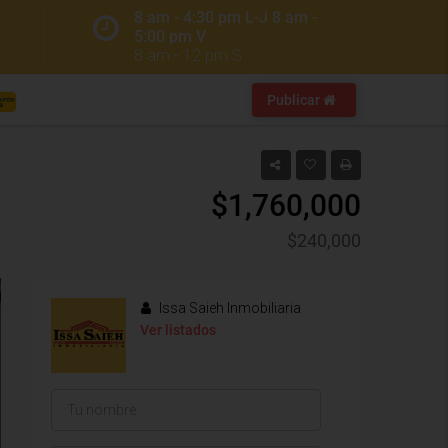
8 am - 4:30 pm L-J 8 am -
5:00 pm V
8 am - 12 pm S
Publicar
$1,760,000
$240,000
Issa Saieh Inmobiliaria
Ver listados