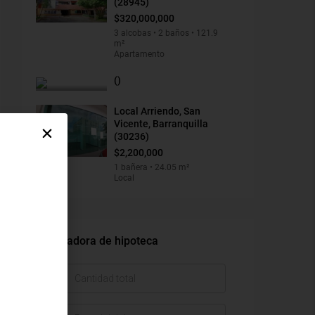
(28945)
$320,000,000
3 alcobas • 2 baños • 121.9
m²
Apartamento
()
Local Arriendo, San
Vicente, Barranquilla
(30236)
$2,200,000
1 bañera • 24.05 m²
Local
Calculadora de hipoteca
$