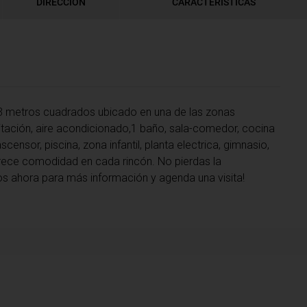
DIRECCIÓN
CARACTERÍSTICAS
 metros cuadrados ubicado en una de las zonas
abitación, aire acondicionado,1 baño, sala-comedor, cocina
censor, piscina, zona infantil, planta electrica, gimnasio,
rece comodidad en cada rincón. No pierdas la
nos ahora para más información y agenda una visita!