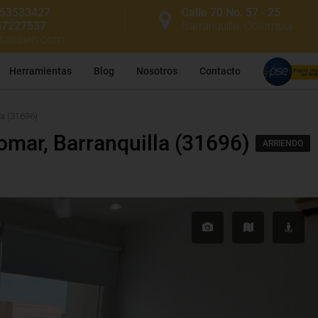
53533427
Calle 70 No. 57 - 25
57227537
Barranquilla, Colombia
ssasaieh.com
Herramientas
Blog
Nosotros
Contacto
la (31696)
omar, Barranquilla (31696)
ARRIENDO