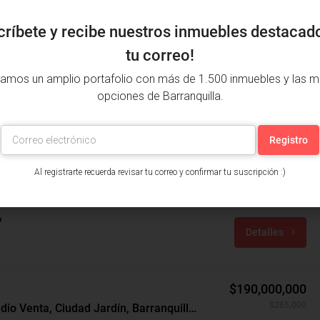
críbete y recibe nuestros inmuebles destacad
tu correo!
amos un amplio portafolio con más de 1.500 inmuebles y las m
opciones de Barranquilla.
$2,343,000
$257,000
Apartaestudio Arriendo, Alto Prado, Barranquilla (31593)
Al registrarte recuerda revisar tu correo y confirmar tu suscripción :)
rranquilla, Atlántico, Colombia
años: 1
m²: 47.5
o
Detalles
$190,000,000
$265,000
Apartaestudio Venta, Ciudad Jardín, Barranquilla (31586v)