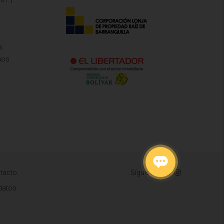
a
mos
tacto
Síguenos
 datos