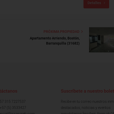
Detalles
PRÓXIMA PROPIEDAD
Apartamento Arriendo, Bostón,
Barranquilla (31682)
táctanos
Suscríbete a nuestro bolet
+57 315 7227537
Recibe en tu correo nuestros in
 +57 (5) 3533427
destacados, noticias y eventos
rcial@issasaieh.com
inmobiliarios [mc4wp_form id="4