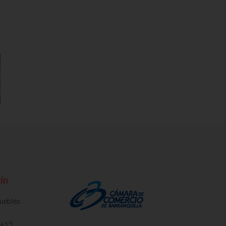
ín
muebles
61"]