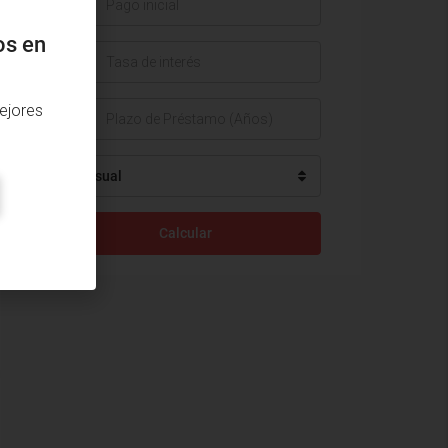
$
os en
%
ejores
Mensual
Calcular