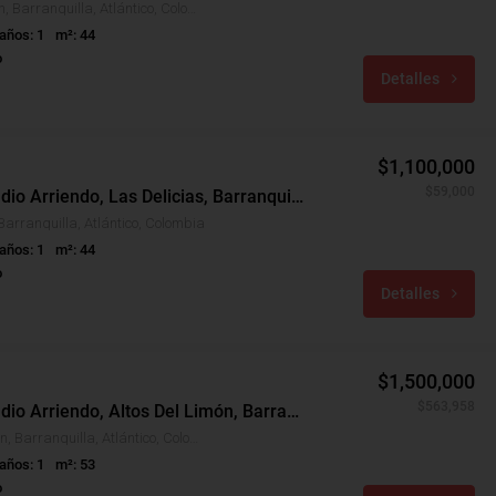
Ciudad Jardín, Barranquilla, Atlántico, Colombia
años: 1
m²: 44
o
Detalles
$1,100,000
$59,000
Apartaestudio Arriendo, Las Delicias, Barranquilla (29389)
Barranquilla, Atlántico, Colombia
años: 1
m²: 44
o
Detalles
$1,500,000
$563,958
Apartaestudio Arriendo, Altos Del Limón, Barranquilla (25448)
Altos Del Limón, Barranquilla, Atlántico, Colombia
años: 1
m²: 53
o