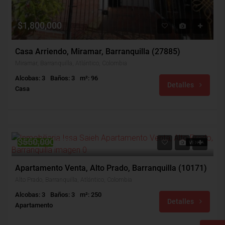
$1,800,000
Casa Arriendo, Miramar, Barranquilla (27885)
Miramar, Barranquilla, Atlántico, Colombia
Alcobas: 3
Baños: 3
m²: 96
Detalles
Casa
$550,000,000
DESTACADO
VENTA
Apartamento Venta, Alto Prado, Barranquilla (10171)
Alto Prado, Barranquilla, Atlántico, Colombia
Alcobas: 3
Baños: 3
m²: 250
Detalles
Apartamento