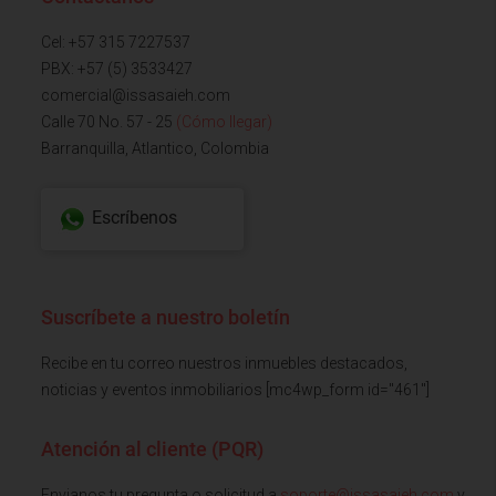
Cel: +57 315 7227537
PBX: +57 (5) 3533427
comercial@issasaieh.com
Calle 70 No. 57 - 25
(Cómo llegar)
Barranquilla, Atlantico, Colombia
Escríbenos
Suscríbete a nuestro boletín
Recibe en tu correo nuestros inmuebles destacados,
noticias y eventos inmobiliarios [mc4wp_form id="461"]
Atención al cliente (PQR)
Envianos tu pregunta o solicitud a
soporte@issasaieh.com
y