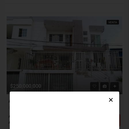
VENTA
$250,000,000
Apartamento Venta, El Silencio, Barranquilla (29405)
El Silencio, Barranquilla, Atlántico, Colombia
Alcobas: 3
Baños: 2
m²: 86
Detalles
Apartamento