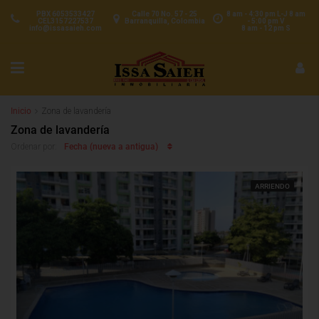
PBX 6053533427
Calle 70 No. 57 - 25
8 am - 4:30 pm L-J 8 am
CEL3157227537
Barranquilla, Colombia
- 5:00 pm V
info@issasaieh.com
8 am - 12 pm S
Inicio
Zona de lavandería
Zona de lavandería
Fecha (nueva a antigua)
Ordenar por:
ARRIENDO