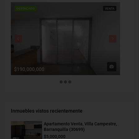
DESTACADO
VENTA
DESTAC
$190,000,000
$1,900
Inmuebles vistos recientemente
Apartamento Venta, Villa Campestre,
Barranquilla (30699)
$5,000,000