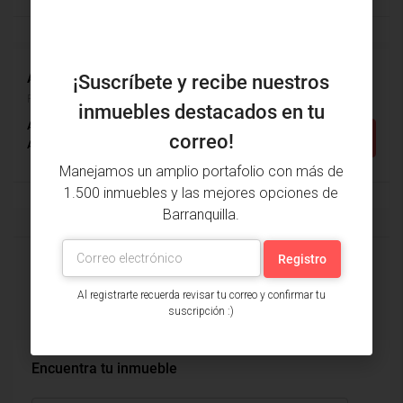
$600,000,000
$410,000/Admon
Apartamento Venta, Portal Del Genovés, Puerto Colombia (27915v)
DESTACADO
VENTA
¡Suscríbete y recibe nuestros
Portal Del Genovés, Puerto Colombia, Atlántico, Colombia
inmuebles destacados en tu
Alcobas: 3
Baños: 5
m²: 136
Detalles
correo!
Apartamento
Manejamos un amplio portafolio con más de
1.500 inmuebles y las mejores opciones de
Barranquilla.
2
1
Al registrarte recuerda revisar tu correo y confirmar tu
suscripción :)
Encuentra tu inmueble