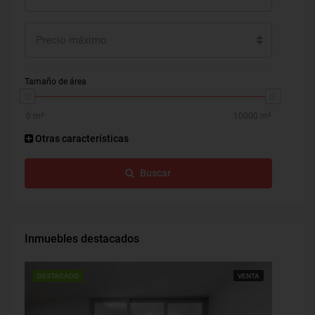
Precio máximo
Tamaño de área
Otras características
Buscar
Inmuebles destacados
DESTACADO
VENTA
DESTAC