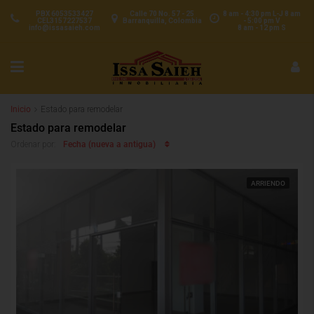
PBX 6053533427
Calle 70 No. 57 - 25
8 am - 4:30 pm L-J 8 am
CEL3157227537
Barranquilla, Colombia
- 5:00 pm V
info@issasaieh.com
8 am - 12 pm S
Inicio
Estado para remodelar
Estado para remodelar
Fecha (nueva a antigua)
Ordenar por:
ARRIENDO