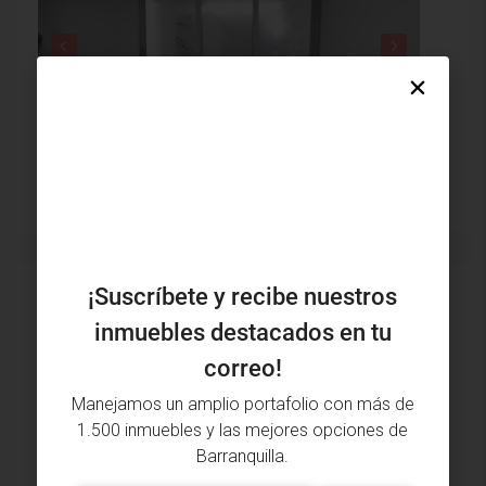
$190,000,000
$1,900
¡Suscríbete y recibe nuestros
Inmuebles vistos recientemente
inmuebles destacados en tu
Casa Venta, Cevillar, Barranquilla
(30121)
correo!
$300,000,000
Manejamos un amplio portafolio con más de
2 alcobas • 1 bañera • 102 m²
Casa
1.500 inmuebles y las mejores opciones de
Barranquilla.
Local Venta, Paraíso, Barranquilla