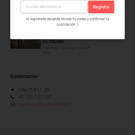
(28923)
$650,000,000
2 baños • 110 m²
Local
Al registrarte recuerda revisar tu correo y confirmar tu
suscripción :)
Casa Arriendo, Alfonso López
(suroccidente), Barranquilla (32263)
$1,700,000
4 alcobas • 2 baños • 140 m²
Casa
Contáctanos
Calle 70 # 57 - 25
+57 315 7227537
comercial@issasaieh.com