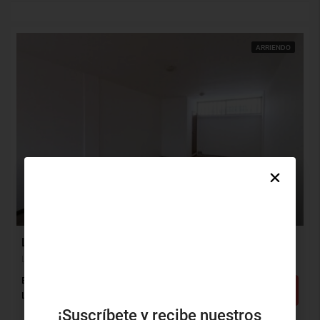
ARRIENDO
$1,250,000
Local Arriendo, La Concepción, Barranquilla (29326)
La Concepción, Barranquilla, Atlántico, Colombia
Baños: 1
m²: 40
Detalles
Local
¡Suscríbete y recibe nuestros