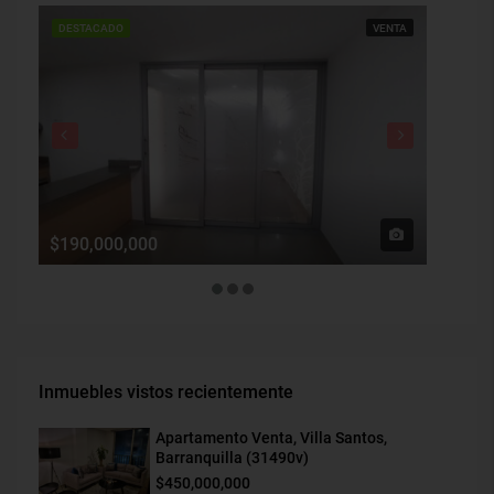
DESTACADO
VENTA
DESTAC
$190,000,000
$1,900
Inmuebles vistos recientemente
Apartamento Venta, Villa Santos,
Barranquilla (31490v)
$450,000,000