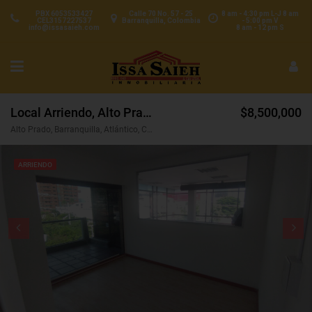
PBX 6053533427
Calle 70 No. 57 - 25
8 am - 4:30 pm L-J 8 am
CEL3157227537
Barranquilla, Colombia
- 5:00 pm V
info@issasaieh.com
8 am - 12 pm S
Local Arriendo, Alto Prado, Barranquilla (31026)
$8,500,000
Alto Prado, Barranquilla, Atlántico, Colombia
ARRIENDO