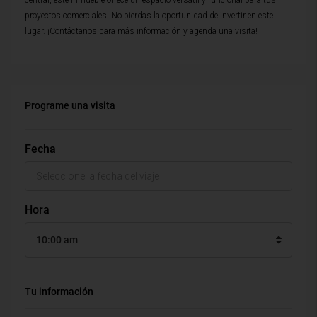
central, este inmueble ofrece un espacio versátil y funcional para tus
proyectos comerciales. No pierdas la oportunidad de invertir en este
lugar. ¡Contáctanos para más información y agenda una visita!
Programe una visita
Fecha
Hora
10:00 am
Tu información