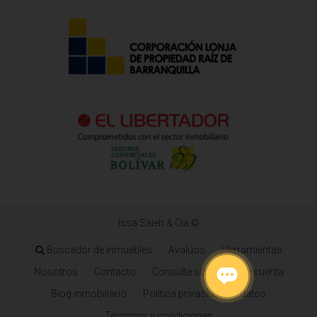
Issa Saieh & Cia ©
Buscador de inmuebles
Avalúos
Herramientas
Nosotros
Contacto
Consulte su estado de cuenta
Blog inmobiliario
Política privacidad de datos
Términos y condiciones