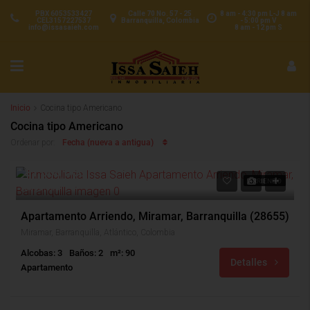
PBX 6053533427
Calle 70 No. 57 - 25
8 am - 4:30 pm L-J 8 am
CEL3157227537
Barranquilla, Colombia
- 5:00 pm V
info@issasaieh.com
8 am - 12 pm S
Inicio
Cocina tipo Americano
Cocina tipo Americano
Fecha (nueva a antigua)
Ordenar por:
$1,600,000
ARRIENDO
$300,000
Apartamento Arriendo, Miramar, Barranquilla (28655)
Miramar, Barranquilla, Atlántico, Colombia
Alcobas: 3
Baños: 2
m²: 90
Detalles
Apartamento