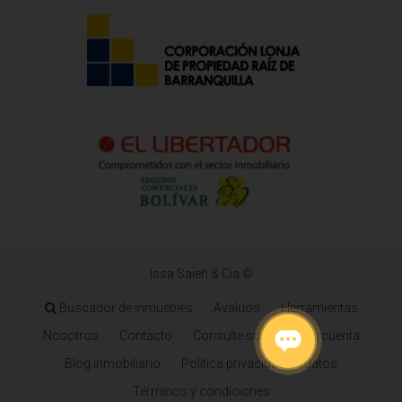
Issa Saieh & Cia ©
Buscador de inmuebles
Avalúos
Herramientas
Nosotros
Contacto
Consulte su estado de cuenta
Blog inmobiliario
Política privacidad de datos
Términos y condiciones