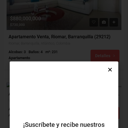
$880,000,000
$730,000
Apartamento Venta, Riomar, Barranquilla (29212)
Riomar, Barranquilla, Atlántico, Colombia
Alcobas: 3
Baños: 4
m²: 231
Detalles
Apartamento
$355,000,000
VENTA
Apartamento Venta, Villa Carolina, Barranquilla (27887)
Villa Carolina, Barranquilla, Atlántico, Colombia
Alcobas: 3
Baños: 2
Detalles
Apartamento
¡Suscríbete y recibe nuestros