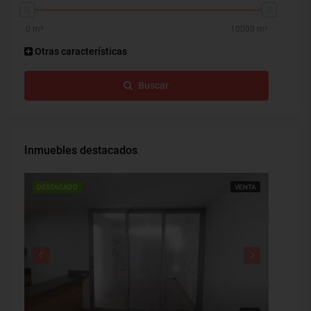
Otras características
Buscar
Inmuebles destacados
DESTACADO
VENTA
DESTAC