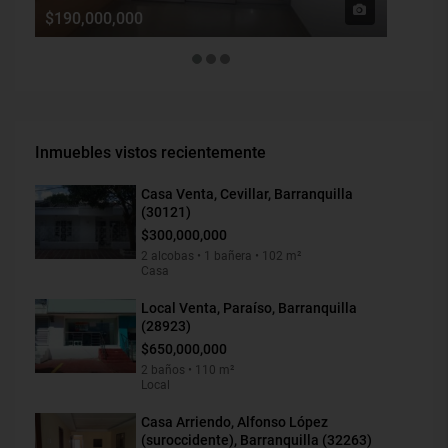
$190,000,000
$1,900
Inmuebles vistos recientemente
Casa Venta, Cevillar, Barranquilla
(30121)
$300,000,000
2 alcobas • 1 bañera • 102 m²
Casa
Local Venta, Paraíso, Barranquilla
(28923)
$650,000,000
2 baños • 110 m²
Local
Casa Arriendo, Alfonso López
(suroccidente), Barranquilla (32263)