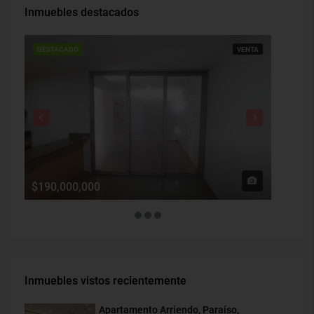
Inmuebles destacados
DESTACADO
VENTA
DESTAC
$190,000,000
$1,900
Inmuebles vistos recientemente
Apartamento Arriendo, Paraíso,