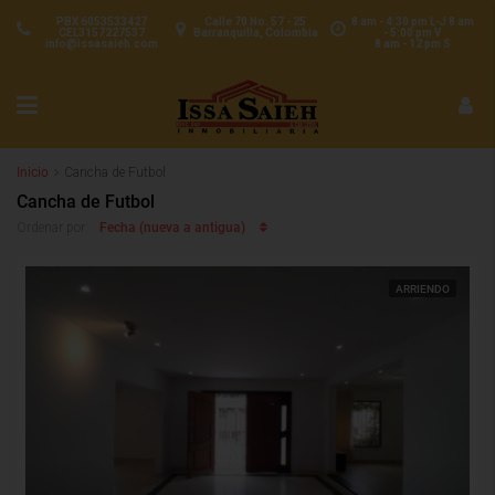
PBX 6053533427
Calle 70 No. 57 - 25
8 am - 4:30 pm L-J 8 am
CEL3157227537
Barranquilla, Colombia
- 5:00 pm V
info@issasaieh.com
8 am - 12 pm S
Inicio
Cancha de Futbol
Cancha de Futbol
Fecha (nueva a antigua)
Ordenar por:
ARRIENDO