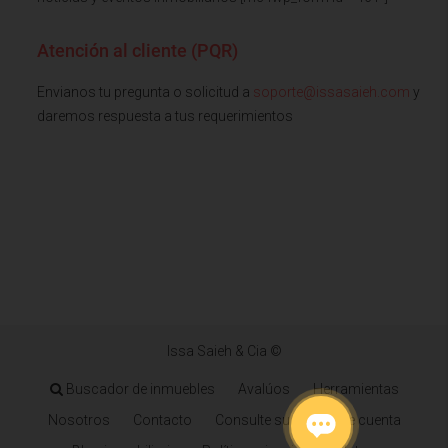
Atención al cliente (PQR)
Envianos tu pregunta o solicitud a
soporte@issasaieh.com
y
daremos respuesta a tus requerimientos
Issa Saieh & Cia ©
Buscador de inmuebles
Avalúos
Herramientas
Nosotros
Contacto
Consulte su estado de cuenta