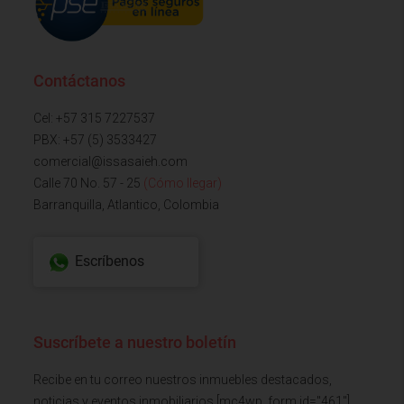
Contáctanos
Cel: +57 315 7227537
PBX: +57 (5) 3533427
comercial@issasaieh.com
Calle 70 No. 57 - 25
(Cómo llegar)
Barranquilla, Atlantico, Colombia
Escríbenos
Suscríbete a nuestro boletín
Recibe en tu correo nuestros inmuebles destacados,
noticias y eventos inmobiliarios [mc4wp_form id="461"]