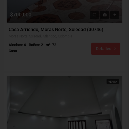
$700,000
Casa Arriendo, Moras Norte, Soledad (30746)
Moras Norte, Soledad, Atlántico, Colombia
Alcobas: 6
Baños: 2
m²: 72
Detalles
Casa
VENTA