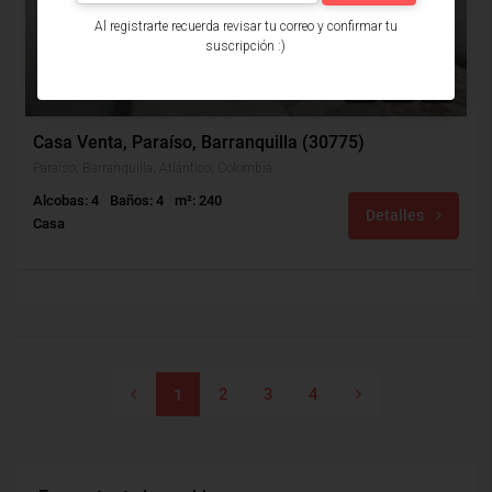
Al registrarte recuerda revisar tu correo y confirmar tu
suscripción :)
$560,000,000
Casa Venta, Paraíso, Barranquilla (30775)
Paraíso, Barranquilla, Atlántico, Colombia
Alcobas: 4
Baños: 4
m²: 240
Detalles
Casa
2
3
4
1