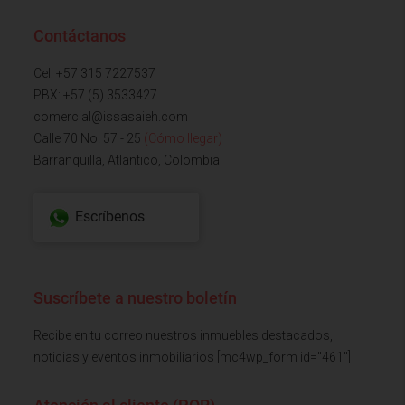
Contáctanos
Cel: +57 315 7227537
PBX: +57 (5) 3533427
comercial@issasaieh.com
Calle 70 No. 57 - 25
(Cómo llegar)
Barranquilla, Atlantico, Colombia
Escríbenos
Suscríbete a nuestro boletín
Recibe en tu correo nuestros inmuebles destacados,
noticias y eventos inmobiliarios [mc4wp_form id="461"]