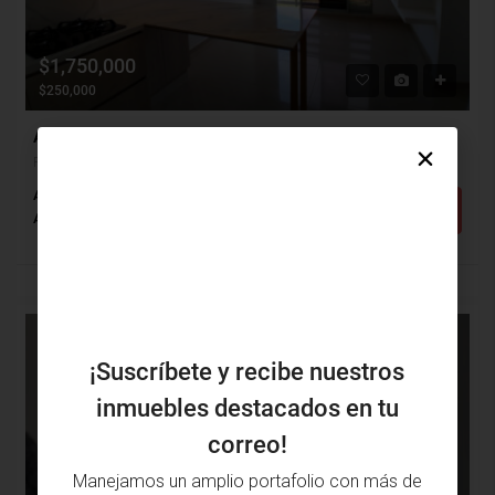
$1,750,000
$250,000
Apartamento Arriendo, Paraíso, Barranquilla (31523)
Paraíso, Barranquilla, Atlántico, Colombia
Alcobas: 3
Baños: 2
m²: 55
Detalles
Apartamento
VENTA
¡Suscríbete y recibe nuestros
inmuebles destacados en tu
correo!
Manejamos un amplio portafolio con más de