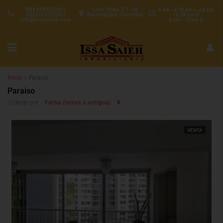
PBX 6053533427
Calle 70 No. 57 - 25
8 am - 4:30 pm L-J 8 am
CEL3157227537
Barranquilla, Colombia
- 5:00 pm V
info@issasaieh.com
8 am - 12 pm S
Inicio
Paraiso
Paraiso
Fecha (nueva a antigua)
Ordenar por:
VENTA