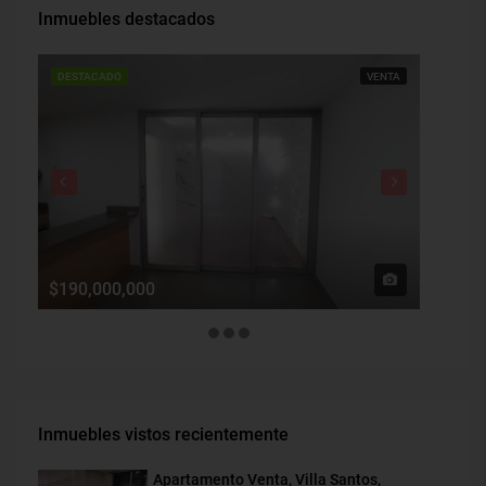
Inmuebles destacados
DESTACADO
VENTA
DESTAC
$190,000,000
$1,900
Inmuebles vistos recientemente
Apartamento Venta, Villa Santos,