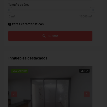
Tamaño de área
Otras características
Buscar
Inmuebles destacados
DESTACADO
VENTA
DESTAC