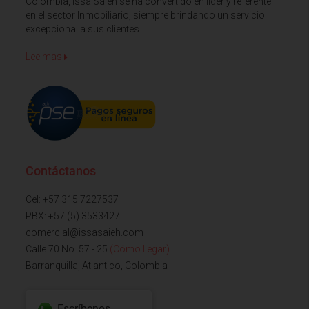
Colombia, Issa Saieh se ha convertido en líder y referente
en el sector Inmobiliario, siempre brindando un servicio
excepcional a sus clientes
Lee mas
Contáctanos
Cel: +57 315 7227537
PBX: +57 (5) 3533427
comercial@issasaieh.com
Calle 70 No. 57 - 25
(Cómo llegar)
Barranquilla, Atlantico, Colombia
Escríbenos