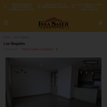
PBX 6053533427
Calle 70 No. 57 - 25
8 am - 4:30 pm L-J 8 am
CEL3157227537
Barranquilla, Colombia
- 5:00 pm V
info@issasaieh.com
8 am - 12 pm S
Inicio
Los Nogales
Los Nogales
Fecha (nueva a antigua)
Ordenar por:
ARRIENDO