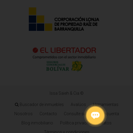
Issa Saieh & Cia ©
Buscador de inmuebles
Avalúos
Herramientas
Nosotros
Contacto
Consulte su estado de cuenta
Blog inmobiliario
Política privacidad de datos
Términos y condiciones