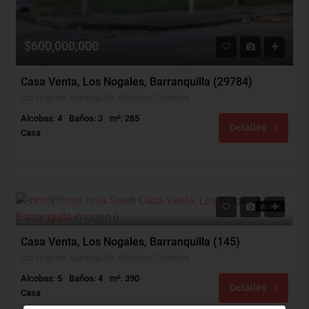
$600,000,000
Casa Venta, Los Nogales, Barranquilla (29784)
Los Nogales, Barranquilla, Atlántico, Colombia
Alcobas: 4
Baños: 3
m²: 285
Detalles
Casa
$650,000,000
VENTA
Casa Venta, Los Nogales, Barranquilla (145)
Los Nogales, Barranquilla, Atlántico, Colombia
Alcobas: 5
Baños: 4
m²: 390
Detalles
Casa