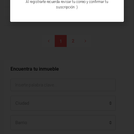
Al registrarte recuerda revisar tu correo y confirmar tu
suscripción :)
2
1
Encuentra tu inmueble
Ciudad
Barrio