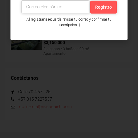
Barranquilla (31672)
$1,450,000
3 alcobas • 2 baños • 92 m²
Apartamento
Al registrarte recuerda revisar tu correo y confirmar tu
suscripción :)
Apartamento Arriendo, Altos De
Riomar, Barranquilla (30146)
$3,150,000
3 alcobas • 3 baños • 99 m²
Apartamento
Contáctanos
Calle 70 # 57 - 25
+57 315 7227537
comercial@issasaieh.com