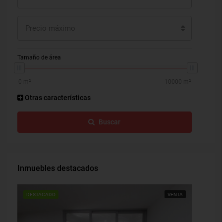
Precio máximo
Tamaño de área
Otras características
Buscar
Inmuebles destacados
DESTACADO
VENTA
DESTAC