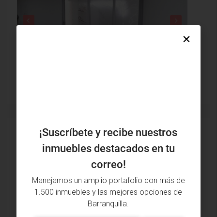
$190,000,000
$1,900
¡Suscríbete y recibe nuestros
Inmuebles vistos recientemente
inmuebles destacados en tu
Apartamento Venta, Alameda Del Rio,
Barranquilla (29969)
correo!
$200,000,000
Manejamos un amplio portafolio con más de
3 alcobas • 2 baños • 58 m²
Apartamento
1.500 inmuebles y las mejores opciones de
Barranquilla.
Apartamento Arriendo, Ciudad Jardín,