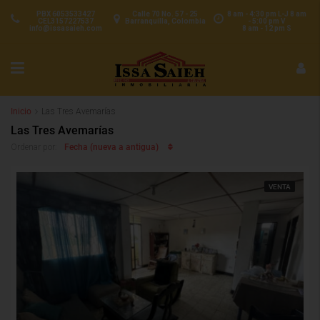
PBX 6053533427
Calle 70 No. 57 - 25
8 am - 4:30 pm L-J 8 am
CEL3157227537
Barranquilla, Colombia
- 5:00 pm V
info@issasaieh.com
8 am - 12 pm S
Inicio
Las Tres Avemarías
Las Tres Avemarías
Fecha (nueva a antigua)
Ordenar por:
VENTA