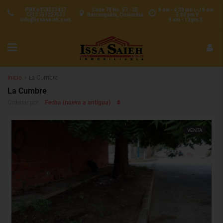
PBX 6053533427
Calle 70 No. 57 - 25
8 am - 4:30 pm L-J 8 am
CEL3157227537
Barranquilla, Colombia
- 5:00 pm V
info@issasaieh.com
8 am - 12 pm S
Inicio
La Cumbre
La Cumbre
Fecha (nueva a antigua)
Ordenar por:
VENTA