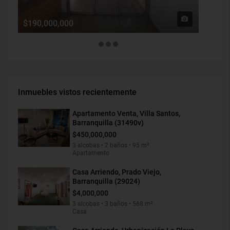
$190,000,000
$1,900
Inmuebles vistos recientemente
Apartamento Venta, Villa Santos,
Barranquilla (31490v)
$450,000,000
3 alcobas • 2 baños • 95 m²
Apartamento
Casa Arriendo, Prado Viejo,
Barranquilla (29024)
$4,000,000
3 alcobas • 3 baños • 568 m²
Casa