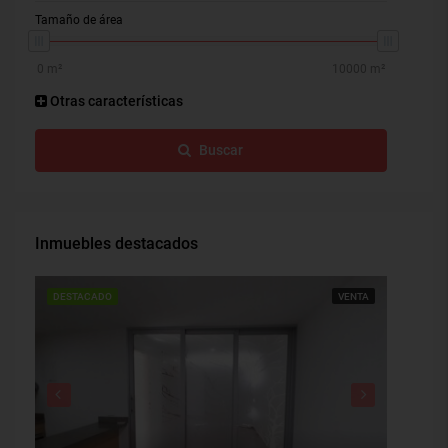
Tamaño de área
Otras características
Buscar
Inmuebles destacados
DESTACADO
VENTA
DESTAC