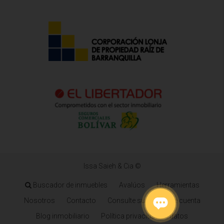
Issa Saieh & Cia ©
Buscador de inmuebles
Avalúos
Herramientas
Nosotros
Contacto
Consulte su estado de cuenta
Blog inmobiliario
Política privacidad de datos