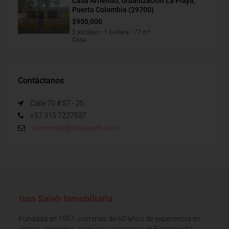
Casa Arriendo, Urbanización La Playa,
Puerto Colombia (29700)
$950,000
3 alcobas • 1 bañera • 77 m²
Casa
Contáctanos
Calle 70 # 57 - 25
+57 315 7227537
comercial@issasaieh.com
Issa Saieh Inmobiliaria
Fundada en 1957, con más de 60 años de experiencia en
ventas, arriendos, avalúos y asesorías en Barranquilla,