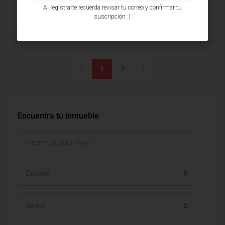
Al registrarte recuerda revisar tu correo y confirmar tu
suscripción :)
2
1
Encuentra tu inmueble
Ciudad
Barrio