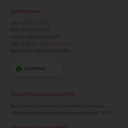
Contáctanos
Cel: +57 315 7227537
PBX: +57 (5) 3533427
comercial@issasaieh.com
Calle 70 No. 57 - 25
(Cómo llegar)
Barranquilla, Atlantico, Colombia
Escríbenos
Suscríbete a nuestro boletín
Recibe en tu correo nuestros inmuebles destacados,
noticias y eventos inmobiliarios [mc4wp_form id="461"]