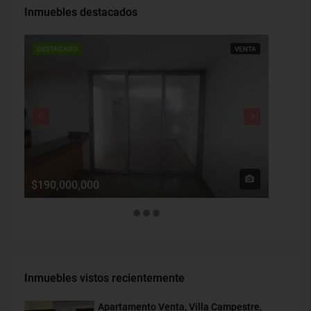
Inmuebles destacados
DESTACADO
VENTA
DESTAC
$190,000,000
$1,900
Inmuebles vistos recientemente
Apartamento Venta, Villa Campestre,