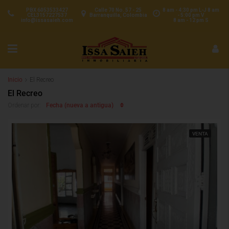
PBX 6053533427
Calle 70 No. 57 - 25
8 am - 4:30 pm L-J 8 am
CEL3157227537
Barranquilla, Colombia
- 5:00 pm V
info@issasaieh.com
8 am - 12 pm S
Inicio
El Recreo
El Recreo
Fecha (nueva a antigua)
Ordenar por:
VENTA