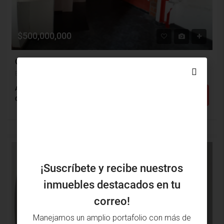
$500,000,000
Casalote Venta, El Recreo, Barranquilla (31016)
El Recreo, Barranquilla, Atlántico, Colombia
Alcobas: 3
Baños: 2
m²: 156
Detalles
Casalote
VENTA
¡Suscríbete y recibe nuestros
inmuebles destacados en tu
correo!
Manejamos un amplio portafolio con más de