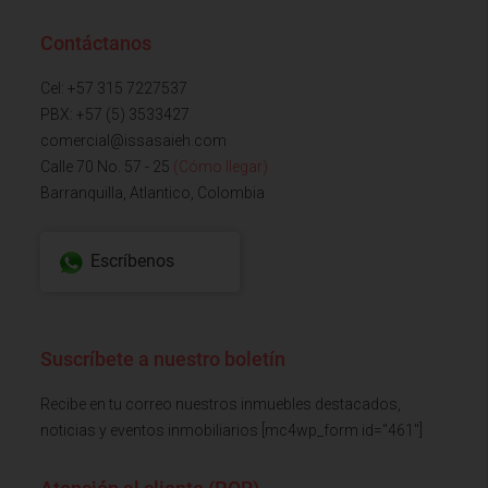
Contáctanos
Cel: +57 315 7227537
PBX: +57 (5) 3533427
comercial@issasaieh.com
Calle 70 No. 57 - 25
(Cómo llegar)
Barranquilla, Atlantico, Colombia
Escríbenos
Suscríbete a nuestro boletín
Recibe en tu correo nuestros inmuebles destacados,
noticias y eventos inmobiliarios [mc4wp_form id="461"]