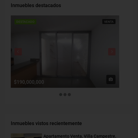
Inmuebles destacados
DESTACADO
VENTA
DESTAC
$190,000,000
$1,900
Inmuebles vistos recientemente
Apartamento Venta, Villa Campestre,