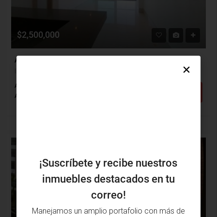
$2,500,000
Apartamento Arriendo, El Golf, Barranquilla (29063)
El Golf, Barranquilla, Atlántico, Colombia
Alcobas: 3
Baños: 3
m²: 102
Detalles
Apartamento
DESTACADO
VENTA
¡Suscríbete y recibe nuestros
inmuebles destacados en tu
correo!
Manejamos un amplio portafolio con más de