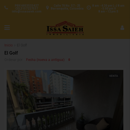
PBX 6053533427
Calle 70 No. 57 - 25
8 am - 4:30 pm L-J 8 am
CEL3157227537
Barranquilla, Colombia
- 5:00 pm V
info@issasaieh.com
8 am - 12 pm S
Inicio
El Golf
El Golf
Fecha (nueva a antigua)
Ordenar por:
VENTA