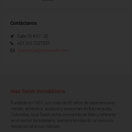
Contáctanos
Calle 70 # 57 - 25
+57 315 7227537
comercial@issasaieh.com
Issa Saieh Inmobiliaria
Fundada en 1957, con más de 60 años de experiencia en
ventas, arriendos, avalúos y asesorías en Barranquilla,
Colombia, Issa Saieh se ha convertido en líder y referente
en el sector Inmobiliario, siempre brindando un servicio
excepcional a sus clientes