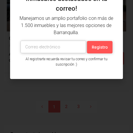
correo!
Manejamos un amplio portafolio con más de
$650,000,000
1.500 inmuebles y las mejores opciones de
$535,000
Barranquilla.
Casa Venta, Altos Del Limón, Barranquilla (30390)
Altos Del Limón, Barranquilla, Atlántico, Colombia
Alcobas: 4
Baños: 3
m²: 134
Detalles
Al registrarte recuerda revisar tu correo y confirmar tu
Casa
suscripción :)
2
3
1