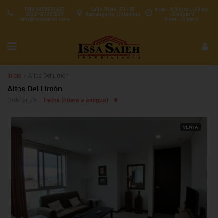
PBX 6053533427
Calle 70 No. 57 - 25
8 am - 4:30 pm L-J 8 am
CEL3157227537
Barranquilla, Colombia
- 5:00 pm V
info@issasaieh.com
8 am - 12 pm S
Inicio
Altos Del Limón
Altos Del Limón
Fecha (nueva a antigua)
Ordenar por:
VENTA