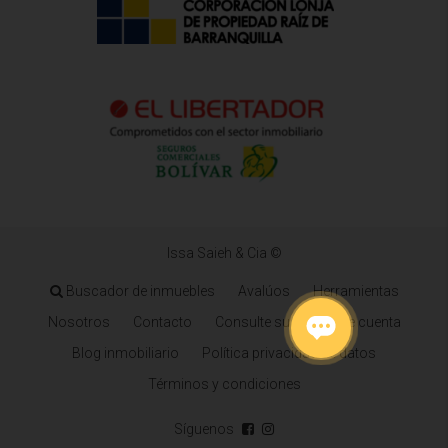
Issa Saieh & Cia ©
Buscador de inmuebles
Avalúos
Herramientas
Nosotros
Contacto
Consulte su estado de cuenta
Blog inmobiliario
Política privacidad de datos
Términos y condiciones
Síguenos