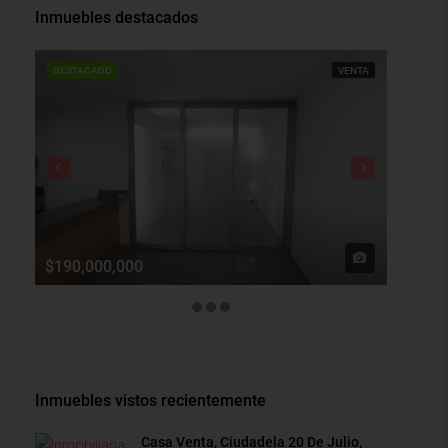
Inmuebles destacados
DESTACADO
VENTA
DESTAC
$190,000,000
$1,900
Inmuebles vistos recientemente
Casa Venta, Ciudadela 20 De Julio,