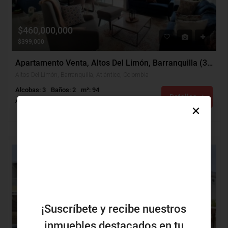
$460,000,000
$399,000
Apartamento Venta, Altos Del Limón, Barranquilla (30388)
Altos Del Limón, Barranquilla, Atlántico, Colombia
Alcobas: 3
Baños: 2
m²: 94
Detalles
Apartamento
DESTACADO
VENTA
¡Suscríbete y recibe nuestros
inmuebles destacados en tu