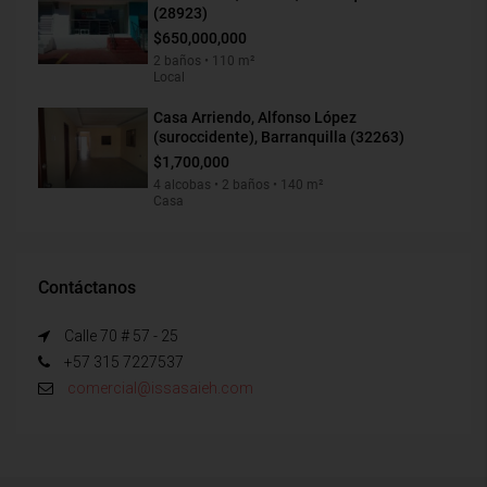
(28923)
$650,000,000
2 baños • 110 m²
Local
Casa Arriendo, Alfonso López
(suroccidente), Barranquilla (32263)
$1,700,000
4 alcobas • 2 baños • 140 m²
Casa
Contáctanos
Calle 70 # 57 - 25
+57 315 7227537
comercial@issasaieh.com