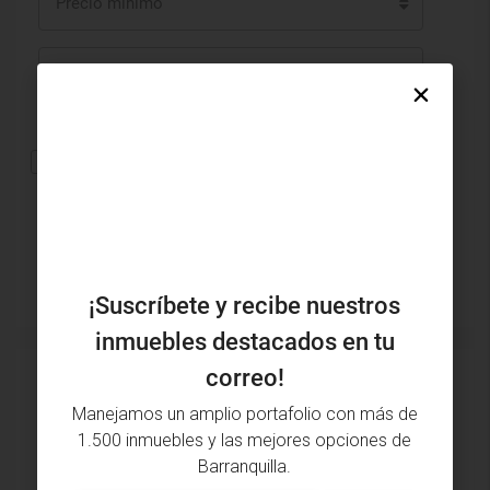
Precio mínimo
Precio máximo
Tamaño de área
Otras características
Buscar
¡Suscríbete y recibe nuestros
inmuebles destacados en tu
correo!
Inmuebles destacados
Manejamos un amplio portafolio con más de
1.500 inmuebles y las mejores opciones de
DESTACADO
VENTA
DESTAC
Barranquilla.