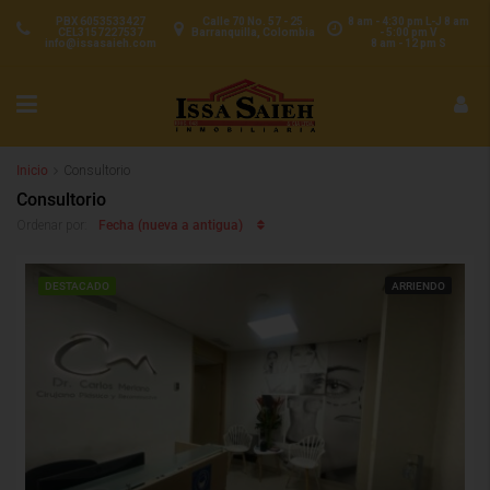
PBX 6053533427
Calle 70 No. 57 - 25
8 am - 4:30 pm L-J 8 am
CEL3157227537
Barranquilla, Colombia
- 5:00 pm V
info@issasaieh.com
8 am - 12 pm S
Inicio
Consultorio
Consultorio
Fecha (nueva a antigua)
Ordenar por:
DESTACADO
ARRIENDO