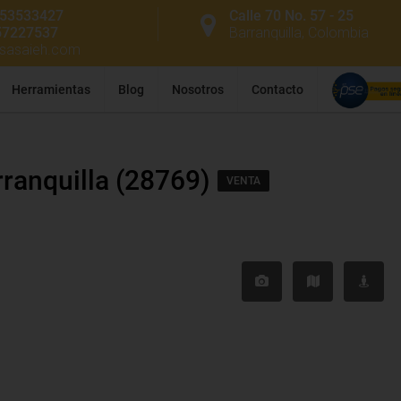
53533427
Calle 70 No. 57 - 25
57227537
Barranquilla, Colombia
ssasaieh.com
Herramientas
Blog
Nosotros
Contacto
rranquilla (28769)
VENTA