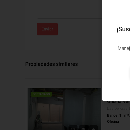
¡Sus
Enviar
Manej
Propiedades similares
VENTA
DESTACADO
Oficina Ven
Las Delicias, 
Baños: 1
m²:
Oficina