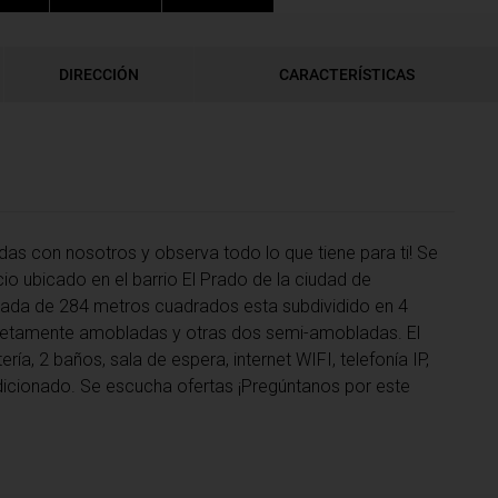
DIRECCIÓN
CARACTERÍSTICAS
adas con nosotros y observa todo lo que tiene para ti! Se
io ubicado en el barrio El Prado de la ciudad de
imada de 284 metros cuadrados esta subdividido en 4
pletamente amobladas y otras dos semi-amobladas. El
ría, 2 baños, sala de espera, internet WIFI, telefonía IP,
ndicionado. Se escucha ofertas ¡Pregúntanos por este