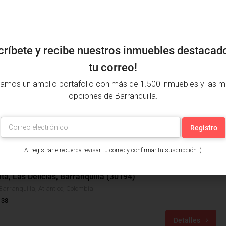
críbete y recibe nuestros inmuebles destacad
tu correo!
amos un amplio portafolio con más de 1.500 inmuebles y las m
opciones de Barranquilla.
Al registrarte recuerda revisar tu correo y confirmar tu suscripción :)
$141,600,000
ta, Las Delicias, Barranquilla (30194)
Barranquilla, Atlántico, Colombia
 38
Detalles