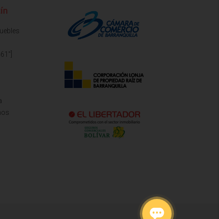
ín
muebles
61"]
a
mos