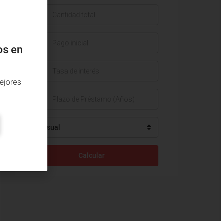
$
$
os en
%
ejores
Mensual
Calcular