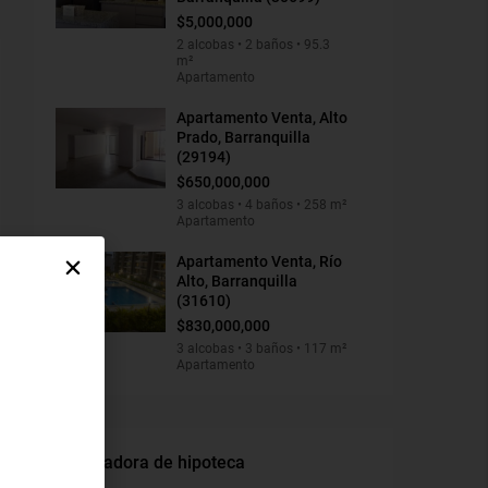
$5,000,000
2 alcobas • 2 baños • 95.3
m²
Apartamento
Apartamento Venta, Alto
Prado, Barranquilla
(29194)
$650,000,000
3 alcobas • 4 baños • 258 m²
Apartamento
Apartamento Venta, Río
Alto, Barranquilla
(31610)
$830,000,000
3 alcobas • 3 baños • 117 m²
Apartamento
Calculadora de hipoteca