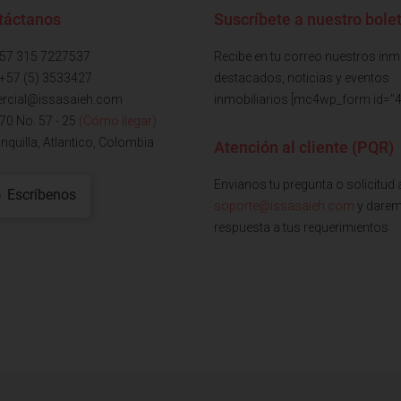
táctanos
Suscríbete a nuestro bolet
+57 315 7227537
Recibe en tu correo nuestros in
 +57 (5) 3533427
destacados, noticias y eventos
rcial@issasaieh.com
inmobiliarios [mc4wp_form id="4
 70 No. 57 - 25
(Cómo llegar)
nquilla, Atlantico, Colombia
Atención al cliente (PQR)
Envianos tu pregunta o solicitud 
Escríbenos
soporte@issasaieh.com
y dare
respuesta a tus requerimientos