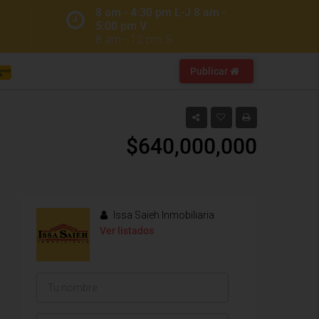
8 am - 4:30 pm L-J 8 am -
5:00 pm V
8 am - 12 pm S
Publicar
$640,000,000
Issa Saieh Inmobiliaria
Ver listados