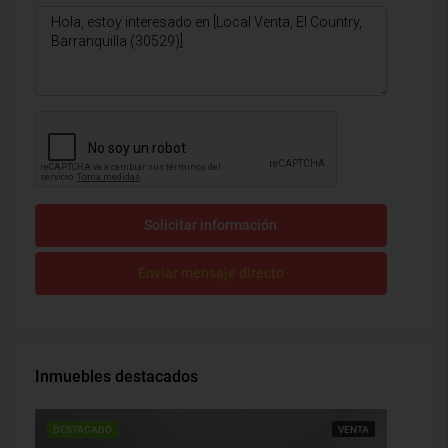
Solicitar información
Enviar mensaje directo
Inmuebles destacados
DESTACADO
VENTA
DESTAC