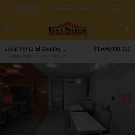
PBX 6053533427
Calle 70 No. 57 - 25
8 am - 4:30 pm L-J 8 am
CEL3157227537
Barranquilla, Colombia
- 5:00 pm V
info@issasaieh.com
8 am - 12 pm S
Local Venta, El Country, Barranquilla (30529)
$1,650,000,000
El Country, Barranquilla, Atlántico, Colombia
VENTA