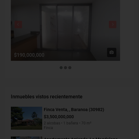
$190,000,000
$1,900
Inmuebles vistos recientemente
Finca Venta, , Baranoa (30982)
$3,500,000,000
2 alcobas • 1 bañera • 70 m²
Finca