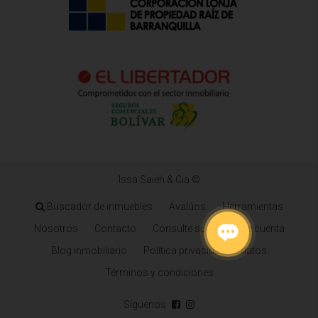
Issa Saieh & Cia ©
Buscador de inmuebles
Avalúos
Herramientas
Nosotros
Contacto
Consulte su estado de cuenta
Blog inmobiliario
Política privacidad de datos
Términos y condiciones
Síguenos