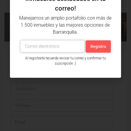
correo!
Manejamos un amplio portafolio con más de
PROPIEDAD
PRÓXIMA
1.500 inmuebles y las mejores opciones de
ANTERIOR
PROPIEDAD
Barranquilla.
Al registrarte recuerda revisar tu correo y confirmar tu
Issa Saieh Inmobiliaria
suscripción :)
Ver listados