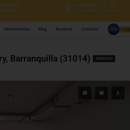
53533427
Calle 70 No. 57 - 25
57227537
Barranquilla, Colombia
ssasaieh.com
Herramientas
Blog
Nosotros
Contacto
ry, Barranquilla (31014)
ARRIENDO