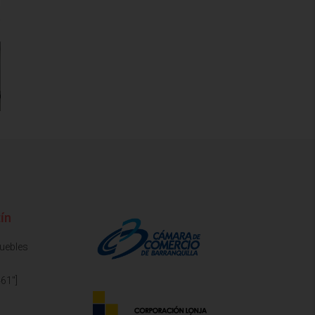
ín
muebles
61"]