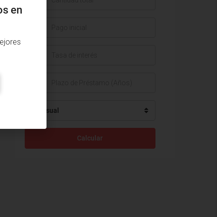
os en
$
ejores
%
Mensual
Calcular