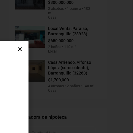
$300,000,000
2 alcobas • 1 bañera • 102
m²
Casa
Local Venta, Paraíso,
Barranquilla (28923)
$650,000,000
2 baños • 110 m²
Local
Casa Arriendo, Alfonso
López (suroccidente),
Barranquilla (32263)
$1,700,000
4 alcobas • 2 baños • 140 m²
Casa
Calculadora de hipoteca
$