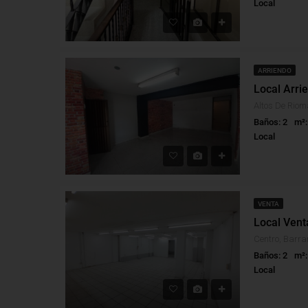
Local
ARRIENDO
Baños: 2
m²:
Local
VENTA
Local Vent
Centro, Barran
Baños: 2
m²:
Local