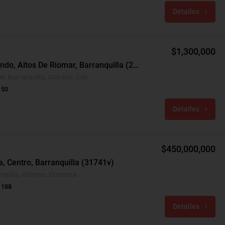
Detalles
$1,300,000
Local Arriendo, Altos De Riomar, Barranquilla (29809)
Altos De Riomar, Barranquilla, Atlántico, Colombia
 50
Detalles
$450,000,000
a, Centro, Barranquilla (31741v)
quilla, Atlántico, Colombia
 188
Detalles