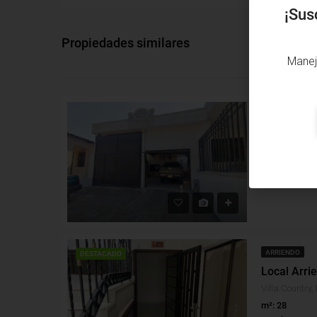
¡Sus
Propiedades similares
Manej
ARRIENDO
Local Arri
Boyacá, Barra
Alcobas: 2
B
Local
ARRIENDO
DESTACADO
Villa Country,
m²: 28