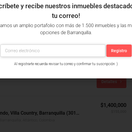
críbete y recibe nuestros inmuebles destacad
tu correo!
amos un amplio portafolio con más de 1.500 inmuebles y las m
opciones de Barranquilla.
$1,600,000
endo, Boyacá, Barranquilla (29534)
nquilla, Atlántico, Colombia
Al registrarte recuerda revisar tu correo y confirmar tu suscripción :)
años: 1
m²: 140
Detalles
$1,400,000
$155,000
Local Arriendo, Villa Country, Barranquilla (30101)
 Barranquilla, Atlántico, Colombia