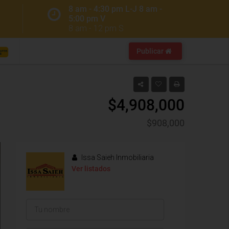
8 am - 4:30 pm L-J 8 am -
5:00 pm V
8 am - 12 pm S
Publicar
$4,908,000
$908,000
Issa Saieh Inmobiliaria
Ver listados