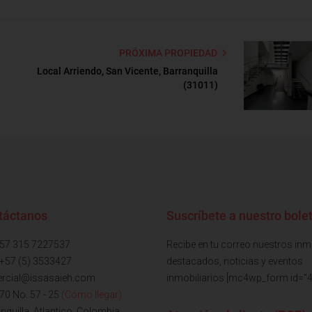
PRÓXIMA PROPIEDAD
Local Arriendo, San Vicente, Barranquilla
(31011)
táctanos
Suscríbete a nuestro bolet
+57 315 7227537
Recibe en tu correo nuestros in
 +57 (5) 3533427
destacados, noticias y eventos
rcial@issasaieh.com
inmobiliarios [mc4wp_form id="4
 70 No. 57 - 25
(Cómo llegar)
nquilla, Atlantico, Colombia